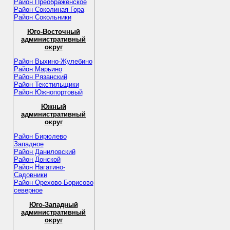
Район Преображенское
Район Соколиная Гора
Район Сокольники
Юго-Восточный
административный
округ
Район Выхино-Жулебино
Район Марьино
Район Рязанский
Район Текстильщики
Район Южнопортовый
Южный
административный
округ
Район Бирюлево
Западное
Район Даниловский
Район Донской
Район Нагатино-
Садовники
Район Орехово-Борисово
северное
Юго-Западный
административный
округ