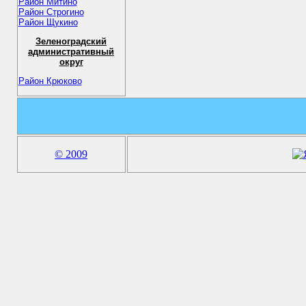
Район Митино
Район Строгино
Район Щукино
Зеленоградский
административный
округ
Район Крюково
© 2009