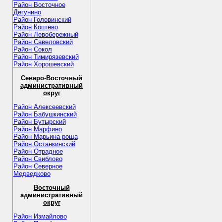
Район Восточное
Дегунино
Район Головинский
Район Коптево
Район Левобережный
Район Савеловский
Район Сокол
Район Тимирязевский
Район Хорошевский
Северо-Восточный
административный
округ
Район Алексеевский
Район Бабушкинский
Район Бутырский
Район Марфино
Район Марьина роща
Район Останкинский
Район Отрадное
Район Свиблово
Район Северное
Медведково
Восточный
административный
округ
Район Измайлово