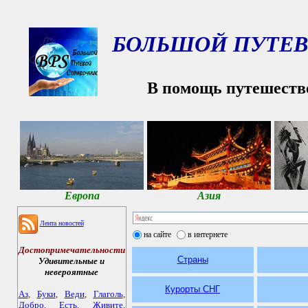
БОЛЬШОЙ ПУТЕВ
В помощь путешеств
Европа
Азия
Лента новостей
на сайте
в интернете
Достопримечательности
Страны
Удивительные и
невероятные
Курорты СНГ
Аз
,
Буки
,
Веди
,
Глаголь
,
Добро
,
Есть
,
Живите
,