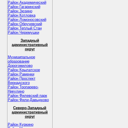
Район Академический
Район Гагаринский
Район Зюзино
Район Котловка
Район Ломоносовский
Район Обручевский
Район Теплый Стан
Район Черемушки
Западный
административный
округ
Муниципальное
образование
Дорогомилово
Район Крылатское
Район Раменки
Район Проспект
Вернадского
Район Тропарево-
Никулино
Район Филевский парк
Район Фили-Давыдково
Северо-Западный
административный
округ
Район Куркино