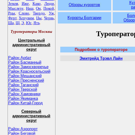
Ку
Земля
,
Иже
,
Како
,
Люди
,
Обзоры курортов
р
Мыслете
,
Наш
,
Он
,
Покой
,
Рцы
,
Слово
,
Твердо
,
Уж
,
Болг
Курорты Болгарии
Ферт
,
Херувим
,
Цы
,
Червь
,
Обзор
Ша
,
Щ
,
Э
,
Юс
,
Ять
.
Туроператоры Москвы
Туроперато
Центральный
административный
округ
Подробнее о туроператоре
Район Арбат
Эмитрейд Трэвл Лайн
Район Басманный
Район Замоскворечье
Район Красносельский
Район Мещанский
Район Пресненский
Район Таганский
Район Тверской
Район Хамовники
Район Якиманка
Район Китай-Город
Северный
административный
округ
Район Аэропорт
Район Беговой