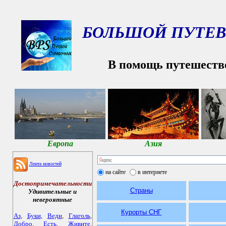
БОЛЬШОЙ ПУТЕВ
В помощь путешеств
Европа
Азия
Лента новостей
на сайте
в интернете
Достопримечательности
Страны
Удивительные и
невероятные
Курорты СНГ
Аз
,
Буки
,
Веди
,
Глаголь
,
Добро
,
Есть
,
Живите
,