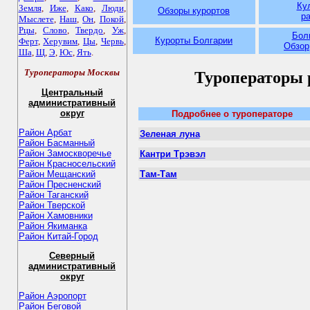
Ку
Земля
,
Иже
,
Како
,
Люди
,
Обзоры курортов
р
Мыслете
,
Наш
,
Он
,
Покой
,
Рцы
,
Слово
,
Твердо
,
Уж
,
Болг
Курорты Болгарии
Ферт
,
Херувим
,
Цы
,
Червь
,
Обзор
Ша
,
Щ
,
Э
,
Юс
,
Ять
.
Туроператоры Москвы
Туроператоры 
Центральный
административный
округ
Подробнее о туроператоре
Район Арбат
Зеленая луна
Район Басманный
Район Замоскворечье
Кантри Трэвэл
Район Красносельский
Район Мещанский
Там-Там
Район Пресненский
Район Таганский
Район Тверской
Район Хамовники
Район Якиманка
Район Китай-Город
Северный
административный
округ
Район Аэропорт
Район Беговой