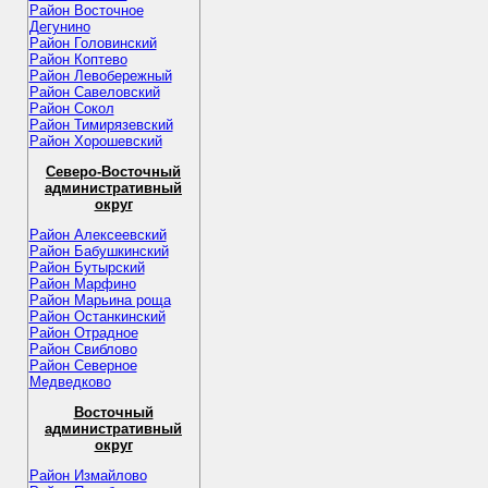
Район Восточное
Дегунино
Район Головинский
Район Коптево
Район Левобережный
Район Савеловский
Район Сокол
Район Тимирязевский
Район Хорошевский
Северо-Восточный
административный
округ
Район Алексеевский
Район Бабушкинский
Район Бутырский
Район Марфино
Район Марьина роща
Район Останкинский
Район Отрадное
Район Свиблово
Район Северное
Медведково
Восточный
административный
округ
Район Измайлово