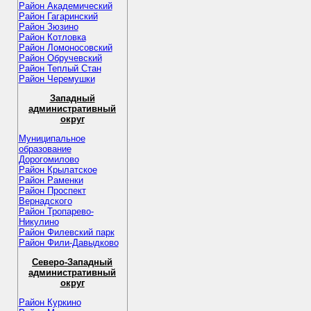
Район Академический
Район Гагаринский
Район Зюзино
Район Котловка
Район Ломоносовский
Район Обручевский
Район Теплый Стан
Район Черемушки
Западный
административный
округ
Муниципальное
образование
Дорогомилово
Район Крылатское
Район Раменки
Район Проспект
Вернадского
Район Тропарево-
Никулино
Район Филевский парк
Район Фили-Давыдково
Северо-Западный
административный
округ
Район Куркино