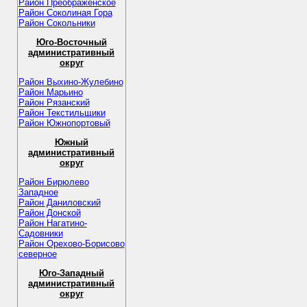
Район Преображенское
Район Соколиная Гора
Район Сокольники
Юго-Восточный
административный
округ
Район Выхино-Жулебино
Район Марьино
Район Рязанский
Район Текстильщики
Район Южнопортовый
Южный
административный
округ
Район Бирюлево
Западное
Район Даниловский
Район Донской
Район Нагатино-
Садовники
Район Орехово-Борисово
северное
Юго-Западный
административный
округ