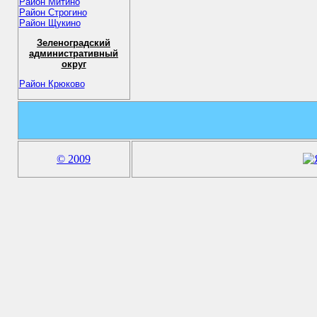
Район Митино
Район Строгино
Район Щукино
Зеленоградский
административный
округ
Район Крюково
© 2009