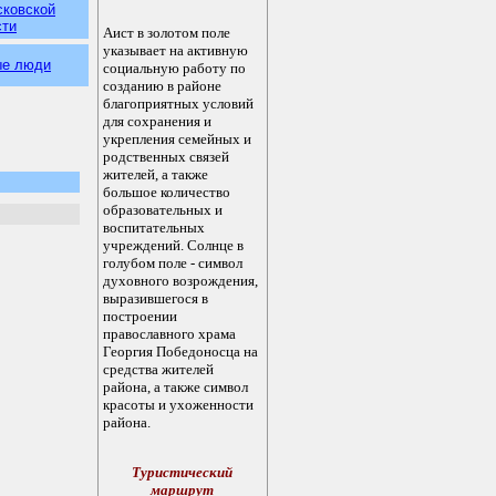
сковской
сти
Аист в золотом поле
указывает на активную
ые люди
социальную работу по
созданию в районе
благоприятных условий
для сохранения и
укрепления семейных и
родственных связей
жителей, а также
большое количество
образовательных и
воспитательных
учреждений. Солнце в
голубом поле - символ
духовного возрождения,
выразившегося в
построении
православного храма
Георгия Победоносца на
средства жителей
района, а также символ
красоты и ухоженности
района.
Туристический
маршрут