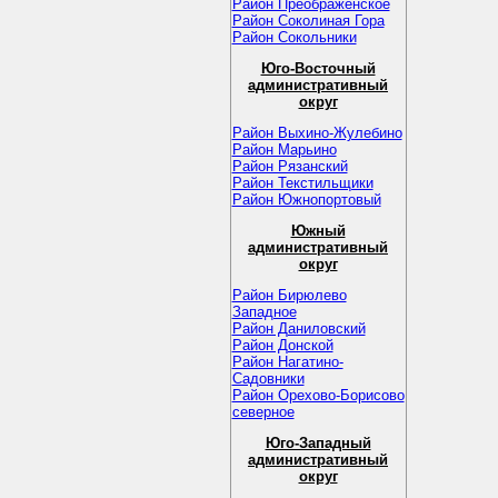
Район Преображенское
Район Соколиная Гора
Район Сокольники
Юго-Восточный
административный
округ
Район Выхино-Жулебино
Район Марьино
Район Рязанский
Район Текстильщики
Район Южнопортовый
Южный
административный
округ
Район Бирюлево
Западное
Район Даниловский
Район Донской
Район Нагатино-
Садовники
Район Орехово-Борисово
северное
Юго-Западный
административный
округ