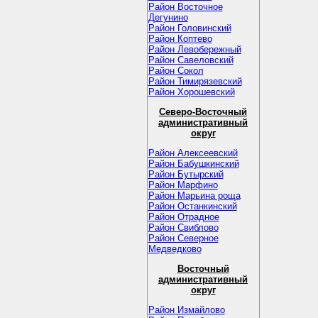
Район Восточное
Дегунино
Район Головинский
Район Коптево
Район Левобережный
Район Савеловский
Район Сокол
Район Тимирязевский
Район Хорошевский
Северо-Восточный
административный
округ
Район Алексеевский
Район Бабушкинский
Район Бутырский
Район Марфино
Район Марьина роща
Район Останкинский
Район Отрадное
Район Свиблово
Район Северное
Медведково
Восточный
административный
округ
Район Измайлово