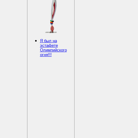
Я был на
эстафете
Олимпийского
огня!!!