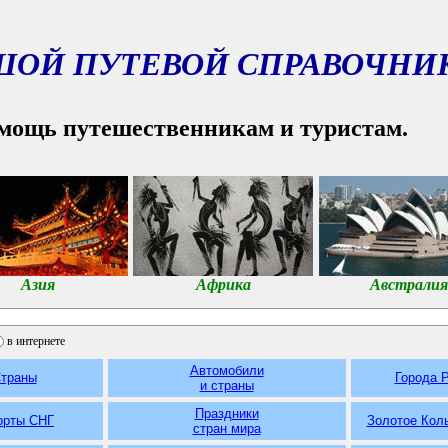
ШОЙ ПУТЕВОЙ СПРАВОЧНИ
мощь путешественникам и туристам.
Азия
Африка
Австралия
в интернете
Автомобили
траны
Города 
и страны
Праздники
орты СНГ
Золотое Кол
стран мира