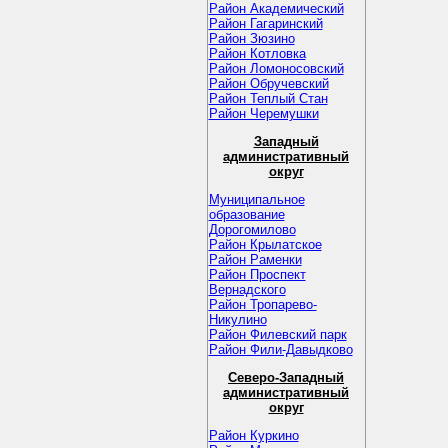
Район Академический
Район Гагаринский
Район Зюзино
Район Котловка
Район Ломоносовский
Район Обручевский
Район Теплый Стан
Район Черемушки
Западный
административный
округ
Муниципальное
образование
Дорогомилово
Район Крылатское
Район Раменки
Район Проспект
Вернадского
Район Тропарево-
Никулино
Район Филевский парк
Район Фили-Давыдково
Северо-Западный
административный
округ
Район Куркино