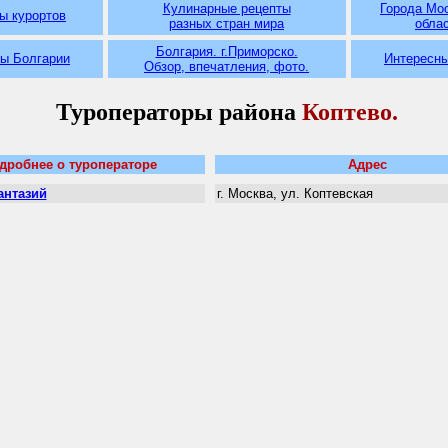
Кулинарные рецепты
Города Мо
ы курортов
разных
стран мира
обла
Болгария. г.Приморско.
ы Болгарии
Интересн
Обзор, впечатления, фото.
Туроператоры района
Коптево
.
дробнее о туроператоре
Адрес
антазий
г. Москва, ул. Коптевская