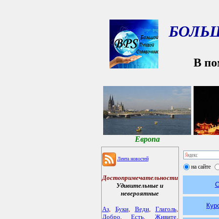
БОЛЬ
В по
Европа
Лента новостей
на сайте
Достопримечательности
С
Удивительные и
невероятные
Кур
Аз
,
Буки
,
Веди
,
Глаголь
,
Добро
,
Есть
,
Живите
,