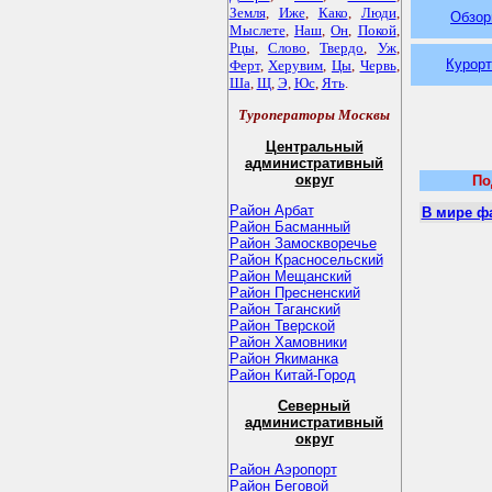
Земля
,
Иже
,
Како
,
Люди
,
Обзор
Мыслете
,
Наш
,
Он
,
Покой
,
Рцы
,
Слово
,
Твердо
,
Уж
,
Курорт
Ферт
,
Херувим
,
Цы
,
Червь
,
Ша
,
Щ
,
Э
,
Юс
,
Ять
.
Туроператоры Москвы
Центральный
административный
округ
По
Район Арбат
В мире ф
Район Басманный
Район Замоскворечье
Район Красносельский
Район Мещанский
Район Пресненский
Район Таганский
Район Тверской
Район Хамовники
Район Якиманка
Район Китай-Город
Северный
административный
округ
Район Аэропорт
Район Беговой