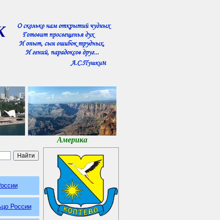
К
Америка
России
ьцо России