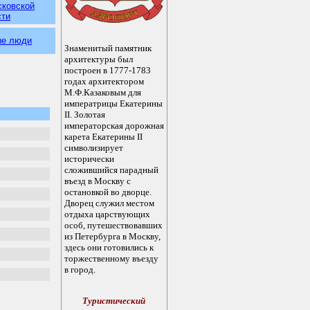
сковской
сти
ые люди
Знаменитый памятник
архитектуры был
построен в 1777-1783
годах архитектором
М.Ф.Казаковым для
императрицы Екатерины
II. Золотая
императорская дорожная
карета Екатерины II
символизирует
исторически
сложившийся парадный
въезд в Москву с
остановкой во дворце.
Дворец служил местом
отдыха царствующих
особ, путешествовавших
из Петербурга в Москву,
здесь они готовились к
торжественному въезду
в город.
Туристический