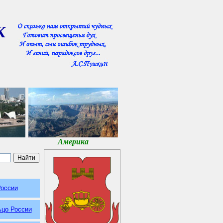
К
Америка
России
ьцо России