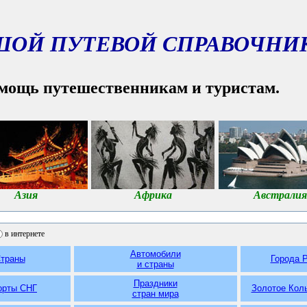
ШОЙ ПУТЕВОЙ СПРАВОЧНИ
мощь путешественникам и туристам.
Азия
Африка
Австралия
в интернете
Автомобили
траны
Города 
и страны
Праздники
орты СНГ
Золотое Кол
стран мира