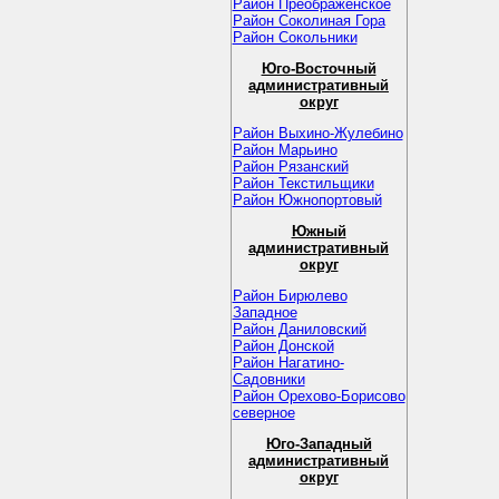
Район Преображенское
Район Соколиная Гора
Район Сокольники
Юго-Восточный
административный
округ
Район Выхино-Жулебино
Район Марьино
Район Рязанский
Район Текстильщики
Район Южнопортовый
Южный
административный
округ
Район Бирюлево
Западное
Район Даниловский
Район Донской
Район Нагатино-
Садовники
Район Орехово-Борисово
северное
Юго-Западный
административный
округ