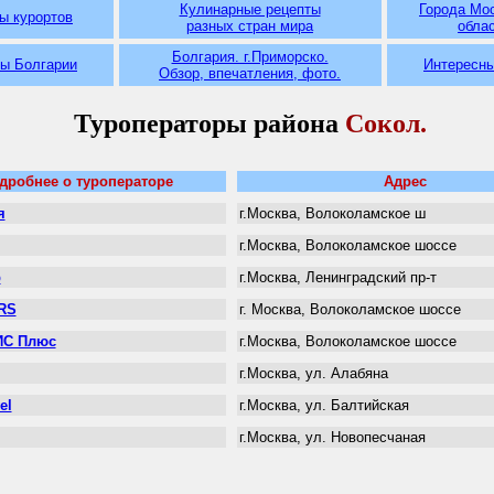
Кулинарные рецепты
Города Мо
ы курортов
разных
стран мира
обла
Болгария. г.Приморско.
ы Болгарии
Интересн
Обзор, впечатления, фото.
Туроператоры района
Сокол
.
дробнее о туроператоре
Адрес
я
г.Москва, Волоколамское ш
г.Москва, Волоколамское шоссе
р
г.Москва, Ленинградский пр-т
RS
г. Москва, Волоколамское шоссе
ИС Плюс
г.Москва, Волоколамское шоссе
г.Москва, ул. Алабяна
el
г.Москва, ул. Балтийская
г.Москва, ул. Новопесчаная