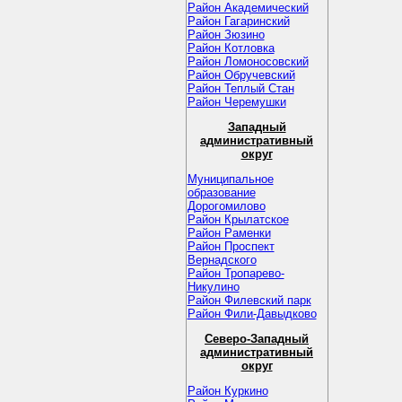
Район Академический
Район Гагаринский
Район Зюзино
Район Котловка
Район Ломоносовский
Район Обручевский
Район Теплый Стан
Район Черемушки
Западный
административный
округ
Муниципальное
образование
Дорогомилово
Район Крылатское
Район Раменки
Район Проспект
Вернадского
Район Тропарево-
Никулино
Район Филевский парк
Район Фили-Давыдково
Северо-Западный
административный
округ
Район Куркино