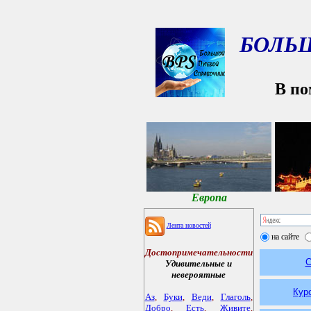
БОЛЬ
В по
Европа
Лента новостей
на сайте
Достопримечательности
С
Удивительные и
невероятные
Кур
Аз
,
Буки
,
Веди
,
Глаголь
,
Добро
,
Есть
,
Живите
,