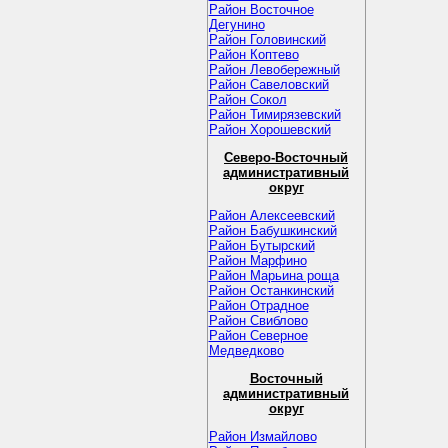
Район Восточное
Дегунино
Район Головинский
Район Коптево
Район Левобережный
Район Савеловский
Район Сокол
Район Тимирязевский
Район Хорошевский
Северо-Восточный
административный
округ
Район Алексеевский
Район Бабушкинский
Район Бутырский
Район Марфино
Район Марьина роща
Район Останкинский
Район Отрадное
Район Свиблово
Район Северное
Медведково
Восточный
административный
округ
Район Измайлово