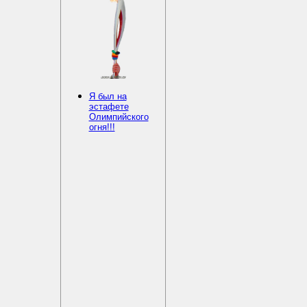
Я был на
эстафете
Олимпийского
огня!!!