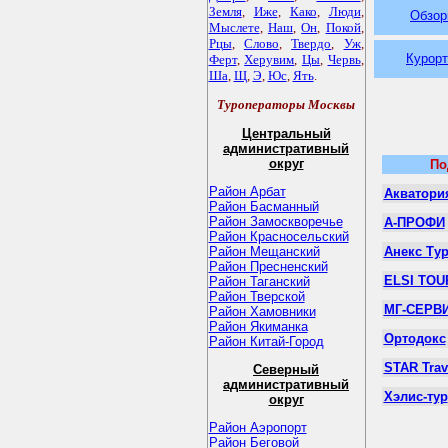
Земля
,
Иже
,
Како
,
Люди
,
Обзор
Мыслете
,
Наш
,
Он
,
Покой
,
Рцы
,
Слово
,
Твердо
,
Уж
,
Курорт
Ферт
,
Херувим
,
Цы
,
Червь
,
Ша
,
Щ
,
Э
,
Юс
,
Ять
.
Туроператоры Москвы
Центральный
административный
округ
По
Район Арбат
Акватори
Район Басманный
Район Замоскворечье
А-ПРОФИ
Район Красносельский
Район Мещанский
Анекс Ту
Район Пресненский
ELSI TOU
Район Таганский
Район Тверской
МГ-СЕРВ
Район Хамовники
Район Якиманка
Ортодокс
Район Китай-Город
STAR Trav
Северный
административный
Хэлис-тур
округ
Район Аэропорт
Район Беговой