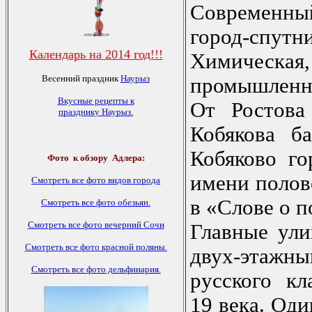
Современны
город-спу
Календарь на 201
4
год!!!
Химическая
Весенний праздник
Наурыз
промышленн
Вкусные рецепты к
От Ростова
празднику Наурыз
.
Кобякова б
Кобяково го
Фото
к обзору Адлера:
имени полов
Смотреть все фото видов города
в «Слове о п
Смотреть все фото обезьян.
Смотреть все фото вечерний Сочи
Главные ули
Смотреть все фото красной поляны.
двух-этаж
Смотреть все фото дельфинария.
русского к
19 века. Оди