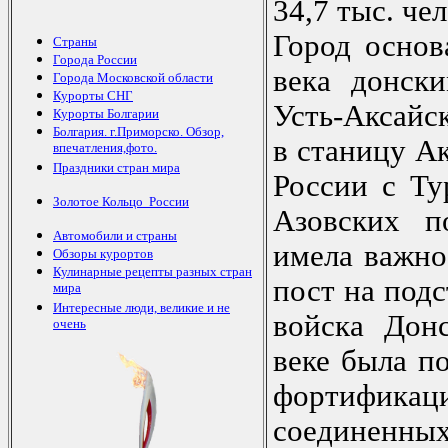
34,7 тыс. чел
Город основ
Страны
Города России
века донск
Города Московской области
Курорты СНГ
Усть-Аксайс
Курорты Болгарии
Болгария. г.Приморско. Обзор,
в станицу А
впечатления,фото.
Праздники стран мира
России с Ту
Золотое Кольцо России
Азовских п
Автомобили и страны
имела важно
Обзоры курортов
Кулинарные рецепты разных стран
пост на под
мира
Интересные люди, великие и не
войска Дон
очень
веке была п
фортифика
соединенных