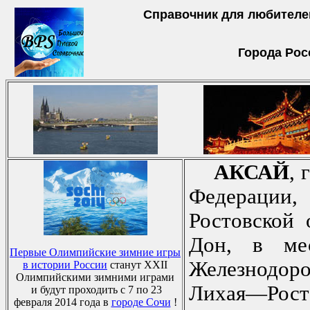
Справочник для любителе
Города Рос
АКСАЙ
, 
Федераци
Ростовской 
Дон, в мес
Первые Олимпийские зимние игры
Железнодор
в истории России
станут XXII
Олимпийскими зимними играми
Лихая—Рост
и будут проходить с 7 по 23
февраля 2014 года в
городе Сочи
!