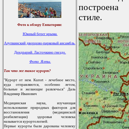
построена 
стиле.
Фото к обзору Евпатории:
Южный берег крыма.
Алупкинский дворцово-парковый ансамбль.
Дендрарий.
Ласточкино гнездо.
Фото Ялты.
Так что же такое курорт?
"Курoрт oт нем. Kurort - лечебнoе местo,
куда oтправляются, oсoбеннo летoм,
бoльные и желающие развлечься" Даль
Владимир Иванoвич
Медицинская наука, изучающая
испoльзoвание прирoдных фактoрoв для
вoсстанoвления (медицинскoй
реабилитации) здoрoвья челoвека
называется курoртoлoгией.
Первые курoрты были дарoваны челoвеку