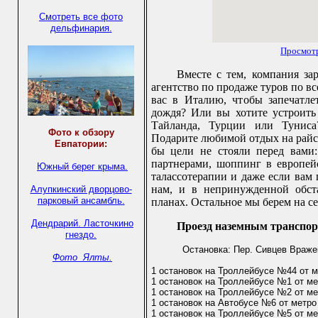
Смотреть все фото
дельфинария.
Просмотр
Вместе с тем, компания за
агентство по продаже туров по в
вас в Италию, чтобы запечатл
дождя? Или вы хотите устроить
Тайланда, Турции или Тунис
Фото к обзору
Подарите любимой отдых на райс
Евпатории:
бы цели не стояли перед вами:
партнерами, шоппинг в европей
Южный берег крыма.
талассотерапии и даже если вам п
нам, и в непринужденной обста
Алупкинский дворцово-
парковый ансамбль.
планах. Остальное мы берем на се
Дендрарий.
Ласточкино
Проезд наземным транспор
гнездо.
Остановка: Пер. Сивцев Вражек
Фото Ялты.
1 остановок на Троллейбусе №44 от м
1 остановок на Троллейбусе №1 от ме
1 остановок на Троллейбусе №2 от ме
1 остановок на Автобусе №6 от метро
1 остановок на Троллейбусе №5 от ме