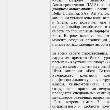
«Роза Ветров» является
Авиаперевозчиков (IATA) и аг
двадцати авиакомпаний России, 
Delta, Lufthanza, SAS, Air France,
компании установлены компьютер
и Sirena. Это позволяет нам 
широкий выбор авиабилетов, в т
билеты по специальным тарифам 
«Роза Ветров» является члено
момента создания организации ,
пользуется заслуженным авторите
За время своего существования,
лауреатом престижнейших тури
премией «Хрустальный глобус» (и
и других многочисленных премий
Штат компании «Роза Ветров
Руководство компании уд
профессионального уровня сотруд
классы, бизнес-тренинги, а 
сотрудников, приглашая ведущ
проводятся специальные семина
менеджеров различных направлен
«Роза ветров» имеет 3 высо
оперативного и удобного пол