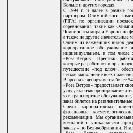
Кольце и других городах.
С 1994 г. и далее в разные г
партнером Олимпийского коми
(FIFA) по организации поездо
соревнования, такие как Олимпи
Чемпионаты мира и Европы по фу
а также на другие значительные 
Одним из важнейших видов деят
корпоративное обслуживание и
индивидуальным, в том числе 
«Роза Ветров – Престиж» работ
которые разработают и организу
путешествие «под ключ», обес
чёткое выполнение всех пожелан
В арсенале департамента более 54
«Роза Ветров» предоставляет св
услуг, включая бронирование оте
яхт, транспортное обслуживание,
заказ билетов на развлекательны
Среди корпоративных клиен
финансовые, косметологически
рекомендации. Мы организовыва
компаний с уникальными прогр
заказу – по Великобритании, Ит