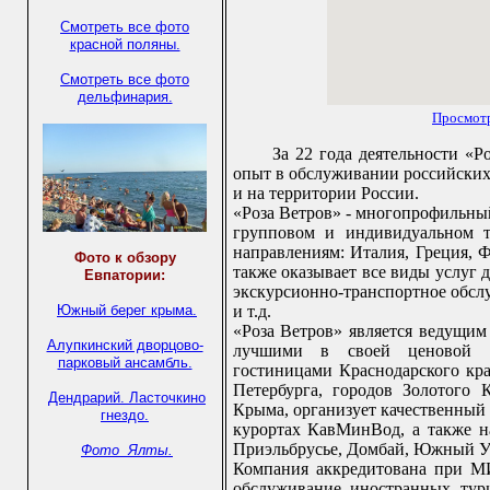
Смотреть все фото
красной поляны.
Смотреть все фото
дельфинария.
Просмотр
За 22 года деятельности «
опыт в обслуживании российских 
и на территории России.
«Роза Ветров» - многопрофильный
групповом и индивидуальном 
направлениям: Италия, Греция, 
Фото к обзору
также оказывает все виды услуг 
Евпатории:
экскурсионно-транспортное обслу
Южный берег крыма.
и т.д.
«Роза Ветров» является ведущим
Алупкинский дворцово-
лучшими в своей ценовой к
парковый ансамбль.
гостиницами Краснодарского кра
Петербурга, городов Золотого 
Дендрарий.
Ласточкино
Крыма, организует качественный 
гнездо.
курортах КавМинВод, а также н
Приэльбрусье, Домбай, Южный У
Фото Ялты.
Компания аккредитована при М
обслуживание иностранных тури