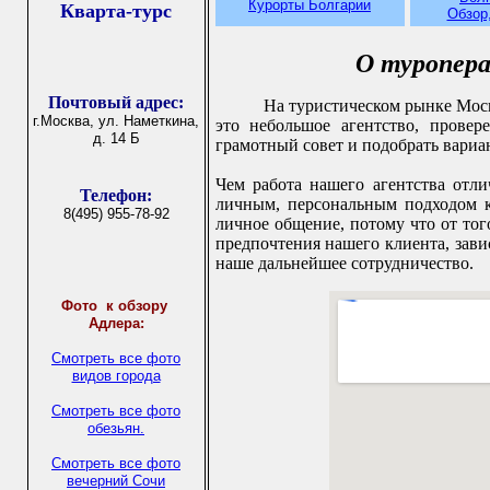
Курорты Болгарии
Кварта-турс
Обзор
О туропер
Почтовый адрес:
На туристическом рынке Моск
г.Москва, ул. Наметкина,
это небольшое агентство, провер
д. 14 Б
грамотный совет и подобрать вари
Чем работа нашего агентства отли
Телефон:
личным, персональным подходом 
8(495) 955-78-92
личное общение, потому что от то
предпочтения нашего клиента, зави
наше дальнейшее сотрудничество.
Фото
к обзору
Адлера:
Смотреть все фото
видов города
Смотреть все фото
обезьян.
Смотреть все фото
вечерний Сочи