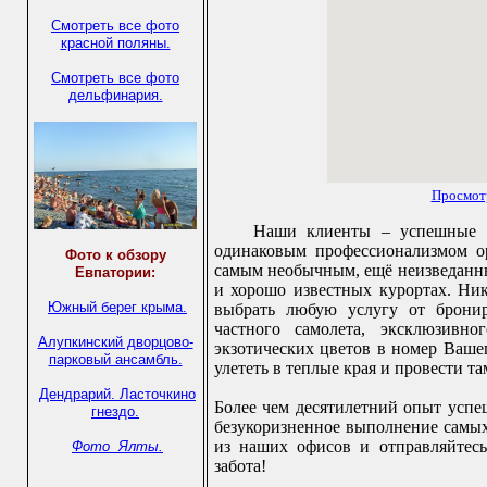
Смотреть все фото
красной поляны.
Смотреть все фото
дельфинария.
Просмот
Наши клиенты – успешные 
одинаковым профессионализмом о
Фото к обзору
самым необычным, ещё неизведанн
Евпатории:
и хорошо известных курортах. Ни
Южный берег крыма.
выбрать любую услугу от бронир
частного самолета, эксклюзивн
Алупкинский дворцово-
экзотических цветов в номер Вашег
парковый ансамбль.
улететь в теплые края и провести т
Дендрарий.
Ласточкино
Более чем десятилетний опыт успе
гнездо.
безукоризненное выполнение самых
из наших офисов и отправляйтесь
Фото Ялты.
забота!