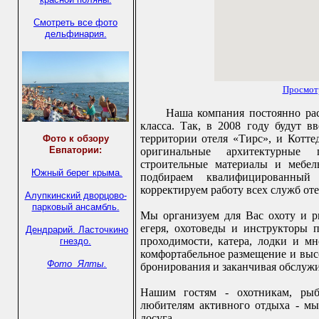
Смотреть все фото
дельфинария.
Просмот
Наша компания постоянно рас
класса. Так, в 2008 году будут в
территории отеля «Тирс», и Котт
Фото к обзору
Евпатории:
оригинальные архитектурные 
строительные материалы и мебел
Южный берег крыма.
подбираем квалифицированны
корректируем работу всех служб от
Алупкинский дворцово-
парковый ансамбль.
Мы организуем для Вас охоту и р
егеря, охотоведы и инструкторы 
Дендрарий.
Ласточкино
проходимости, катера, лодки и мн
гнездо.
комфортабельное размещение и выс
Фото Ялты.
бронирования и заканчивая обслужи
Нашим гостям - охотникам, рыб
любителям активного отдыха - м
досуга.