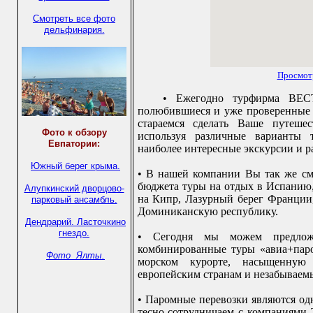
Смотреть все фото
дельфинария.
Просмот
• Ежегодно турфирма ВЕС
полюбившиеся и уже проверенные 
стараемся сделать Ваше путеше
Фото к обзору
используя различные варианты т
Евпатории:
наиболее интересные экскурсии и р
Южный берег крыма.
• В нашей компании Вы так же см
бюджета туры на отдых в Испанию,
Алупкинский дворцово-
на Кипр, Лазурный берег Франции,
парковый ансамбль.
Доминиканскую республику.
Дендрарий.
Ласточкино
гнездо.
• Сегодня мы можем предлож
комбинированные туры «авиа+паро
Фото Ялты.
морском курорте, насыщенную
европейским странам и незабываемы
• Паромные перевозки являются о
тесно сотрудничаем с компаниями Tal