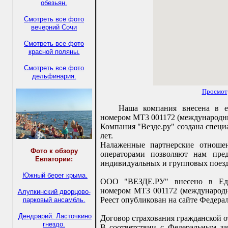
обезьян.
Смотреть все фото
вечерний Сочи
Смотреть все фото
красной поляны.
Смотреть все фото
дельфинария.
Просмот
Наша компания внесена в е
номером МТ3 001172 (международны
Компания "Везде.ру" создана специ
лет.
Налаженные партнерские отноше
Фото к обзору
операторами позволяют нам пре
Евпатории:
индивидуальных и групповых поезд
Южный берег крыма.
ООО "ВЕЗДЕ.РУ" внесено в Еди
номером МТ3 001172 (международн
Алупкинский дворцово-
Реест опубликован на сайте Федераль
парковый ансамбль.
Дендрарий.
Ласточкино
Договор страхования гражданской о
гнездо.
В соответствии с Федеральным за