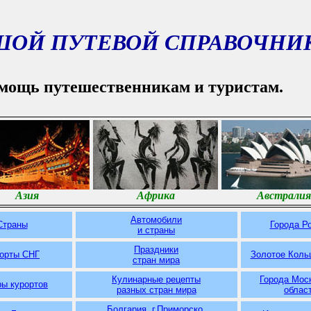
ШОЙ ПУТЕВОЙ СПРАВОЧНИ
мощь путешественникам и туристам.
Азия
Африка
Австралия
Автомобили
Страны
Города Р
и страны
Праздники
орты СНГ
Золотое Коль
стран мира
Кулинарные рецепты
Города Мос
ы курортов
разных
стран мира
облас
Болгария. г.Приморско.