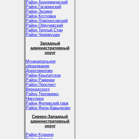
Район Академический
Район Гагаринский
Район Зюзино
Район Котловка
Район Ломоносовский
Район Обручевский
Район Теплый Стан
Район Черемушки
Западный
административный
округ
Муниципальное
образование
Дорогомилово
Район Крылатское
Район Раменки
Район Проспект
Вернадского
Район Тропарево-
Никулино
Район Филевский парк
Район Фили-Давыдково
Северо-Западный
административный
округ
Район Куркино