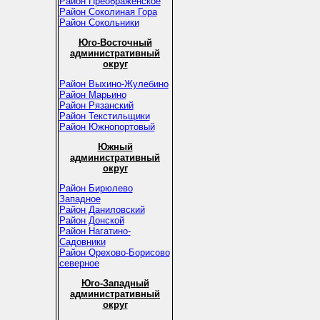
Район Преображенское
Район Соколиная Гора
Район Сокольники
Юго-Восточный
административный
округ
Район Выхино-Жулебино
Район Марьино
Район Рязанский
Район Текстильщики
Район Южнопортовый
Южный
административный
округ
Район Бирюлево
Западное
Район Даниловский
Район Донской
Район Нагатино-
Садовники
Район Орехово-Борисово
северное
Юго-Западный
административный
округ