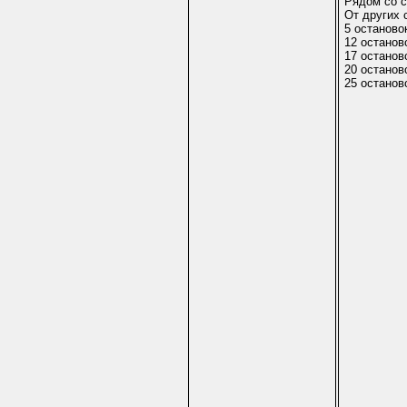
Рядом со с
От других 
5 останово
12 останов
17 останов
20 останов
25 останов