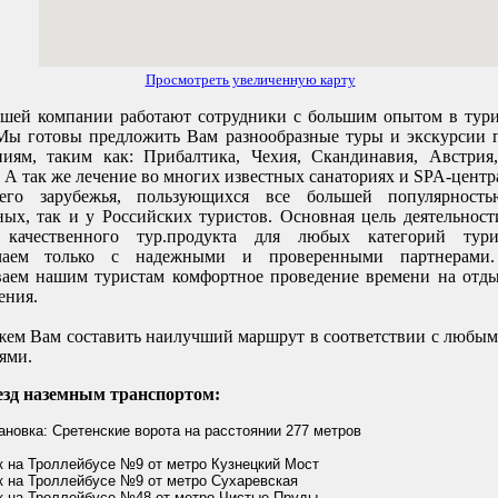
Просмотреть увеличенную карту
шей компании работают сотрудники с большим опытом в тури
 Мы готовы предложить Вам разнообразные туры и экскурсии 
ниям, таким как: Прибалтика, Чехия, Скандинавия, Австрия,
 А так же лечение во многих известных санаториях и SPA-цент
его зарубежья, пользующихся все большей популярност
ных, так и у Российских туристов. Основная цель деятельнос
е качественного тур.продукта для любых категорий ту
ичаем только с надежными и проверенными партнерами
ваем нашим туристам комфортное проведение времени на отды
ения.
ем Вам составить наилучший маршрут в соответствии с любы
ями.
зд наземным транспортом:
новка: Сретенские ворота на расстоянии 277 метров
к на Троллейбусе №9 от метро Кузнецкий Мост
к на Троллейбусе №9 от метро Сухаревская
к на Троллейбусе №48 от метро Чистые Пруды