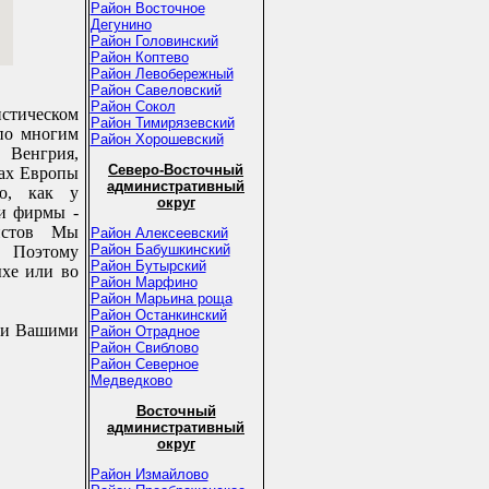
Район Восточное
Дегунино
Район Головинский
Район Коптево
Район Левобережный
Район Савеловский
Район Сокол
стическом
Район Тимирязевский
по многим
Район Хорошевский
 Венгрия,
Северо-Восточный
рах Европы
административный
ью, как у
округ
ти фирмы -
ристов Мы
Район Алексеевский
Район Бабушкинский
. Поэтому
Район Бутырский
хе или во
Район Марфино
Район Марьина роща
Район Останкинский
ми Вашими
Район Отрадное
Район Свиблово
Район Северное
Медведково
Восточный
административный
округ
Район Измайлово