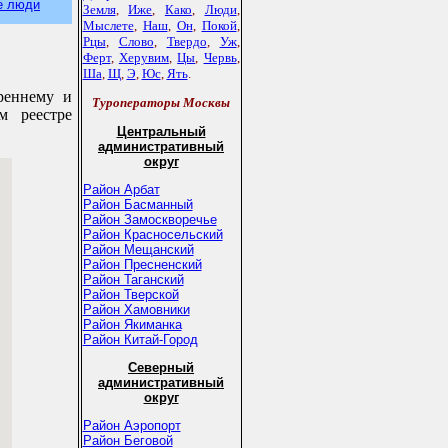
е люди
Земля
,
Иже
,
Како
,
Люди
,
Мыслете
,
Наш
,
Он
,
Покой
,
Рцы
,
Слово
,
Твердо
,
Уж
,
Ферт
,
Херувим
,
Цы
,
Червь
,
Ша
,
Щ
,
Э
,
Юс
,
Ять
.
реннему и
Туроператоры Москвы
м реестре
Центральный
административный
округ
Район Арбат
Район Басманный
Район Замоскворечье
Район Красносельский
Район Мещанский
Район Пресненский
Район Таганский
Район Тверской
Район Хамовники
Район Якиманка
Район Китай-Город
Северный
административный
округ
Район Аэропорт
Район Беговой