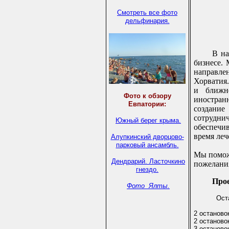
Смотреть все фото
дельфинария.
В на
бизнесе.
направле
Хорватия.
и ближн
Фото к обзору
иностран
Евпатории:
создани
сотрудн
Южный берег крыма.
обеспечи
время леч
Алупкинский дворцово-
парковый ансамбль.
Мы помож
Дендрарий.
Ласточкино
пожелани
гнездо.
Прое
Фото Ялты.
Оста
2 останово
2 останово
3 останово