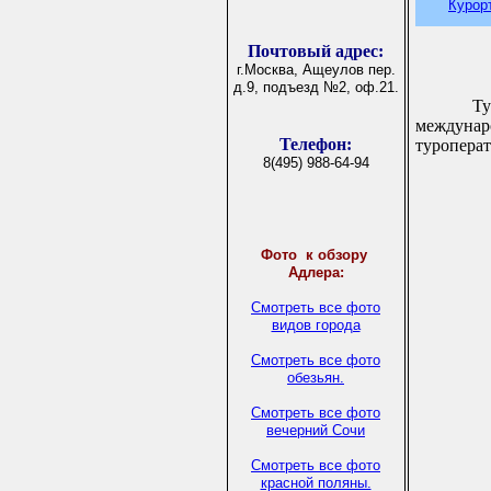
Курор
Почтовый адрес:
г.Москва, Ащеулов пер.
д.9, подъезд №2, оф.21.
Тур
междунар
Телефон:
туроперат
8(495) 988-64-94
Фото
к обзору
Адлера:
Смотреть все фото
видов города
Смотреть все фото
обезьян.
Смотреть все фото
вечерний Сочи
Смотреть все фото
красной поляны.