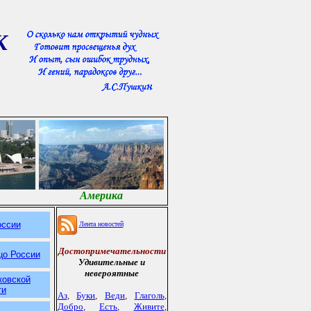
К
Америка
оссии
Лента новостей
Достопримечательности
цо России
Удивительные и
невероятные
ковской
ти
Аз
,
Буки
,
Веди
,
Глаголь
,
Добро
,
Есть
,
Живите
,