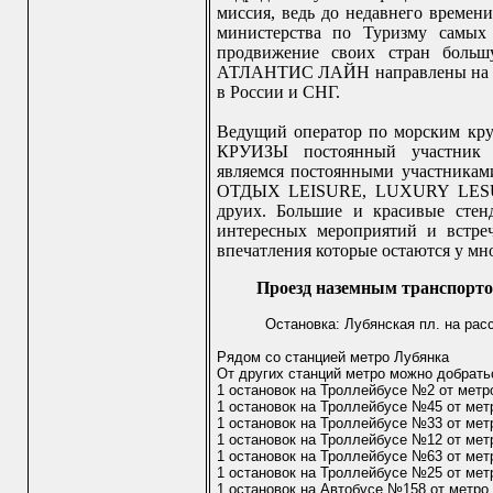
миссия, ведь до недавнего време
министерства по Туризму самых
продвижение своих стран больш
АТЛАНТИС ЛАЙН направлены на м
в России и СНГ.
Ведущий оператор по морским 
КРУИЗЫ постоянный участник 
являемся постоянными участникам
ОТДЫХ LEISURE, LUXURY LES
друих. Большие и красивые стенд
интересных мероприятий и встр
впечатления которые остаются у мн
Проезд наземным транспорто
Остановка: Лубянская пл. на рас
Рядом со станцией метро Лубянка
От других станций метро можно добрать
1 остановок на Троллейбусе №2 от метр
1 остановок на Троллейбусе №45 от мет
1 остановок на Троллейбусе №33 от мет
1 остановок на Троллейбусе №12 от мет
1 остановок на Троллейбусе №63 от мет
1 остановок на Троллейбусе №25 от мет
1 остановок на Автобусе №158 от метро