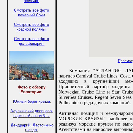
обезьян.
Смотреть все фото
вечерний Сочи
Смотреть все фото
красной поляны.
Смотреть все фото
дельфинария.
Просмот
Компания "АТЛАНТИС ЛА
партнёр Carnival Cruise Lines, Cost
входящих в крупнейший между
Приоритетный партнёр холдинга
Фото к обзору
Norwegian Cruise Line и Star Cru
Евпатории:
SilverSea Cruises, Regent Seven Seas 
Южный берег крыма.
Pullmantur и ряда других компаний.
Алупкинский дворцово-
Активная позиция и междунаро
парковый ансамбль.
МОРСКИЕ КРУИЗЫ" наиболее полн
реализуя морские круизы по выго
Дендрарий.
Ласточкино
Агентствами на наиболее выгодных
гнездо.