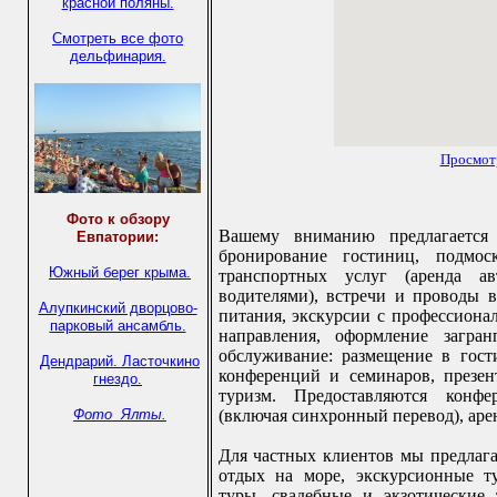
красной поляны.
Смотреть все фото
дельфинария.
Просмот
Фото к обзору
Вашему вниманию предлагается 
Евпатории:
бронирование гостиниц, подмос
Южный берег крыма.
транспортных услуг (аренда ав
водителями), встречи и проводы в
Алупкинский дворцово-
питания, экскурсии с профессиона
парковый ансамбль.
направления, оформление загран
обслуживание: размещение в гос
Дендрарий.
Ласточкино
конференций и семинаров, презент
гнездо.
туризм. Предоставляются конфе
Фото Ялты.
(включая синхронный перевод), арен
Для частных клиентов мы предлага
отдых на море, экскурсионные т
туры, свадебные и экзотические