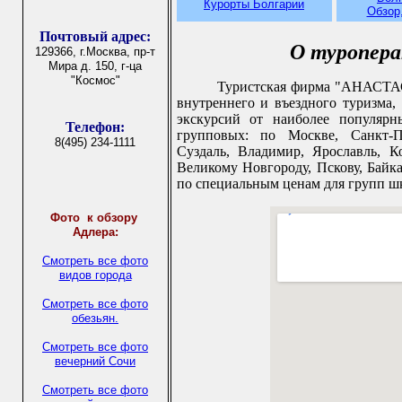
Курорты Болгарии
Обзор
Почтовый адрес:
О туропер
129366, г.Москва, пр-т
Мира д. 150, г-ца
"Космос"
Туристская фирма "АНАСТАСИ
внутреннего и въездного туризма,
экскурсий от наиболее популяр
Телефон:
групповых: по Москве, Санкт-Пе
8(495) 234-1111
Суздаль, Владимир, Ярославль, К
Великому Новгороду, Пскову, Байк
по специальным ценам для групп шк
Фото
к обзору
Адлера:
Смотреть все фото
видов города
Смотреть все фото
обезьян.
Смотреть все фото
вечерний Сочи
Смотреть все фото