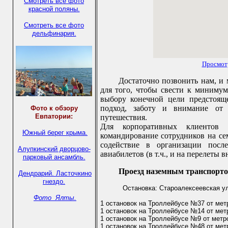
Смотреть все фото
красной поляны.
Смотреть все фото
дельфинария.
Просмот
Достаточно позвонить нам, и
для того, чтобы свести к миниму
выбору конечной цели предстоящ
подход, заботу и внимание от 
Фото к обзору
Евпатории:
путешествия.
Для корпоративных клиентов 
Южный берег крыма.
командирование сотрудников на се
содействие в организации посл
Алупкинский дворцово-
авиабилетов (в т.ч., и на перелеты в
парковый ансамбль.
Проезд наземным транспорто
Дендрарий.
Ласточкино
гнездо.
Остановка: Староалексеевская ул
Фото Ялты.
1 остановок на Троллейбусе №37 от мет
1 остановок на Троллейбусе №14 от мет
1 остановок на Троллейбусе №9 от метр
1 остановок на Троллейбусе №48 от мет