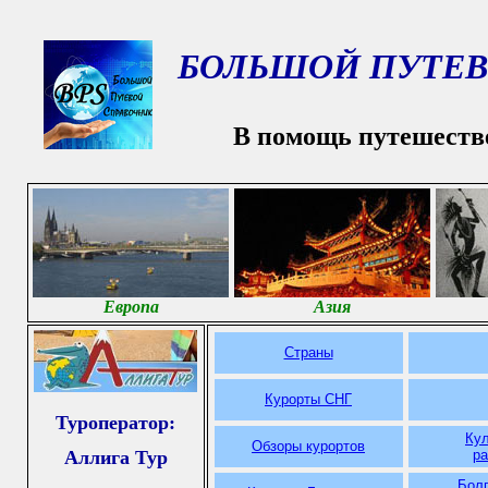
БОЛЬШОЙ ПУТЕВ
В помощь путешеств
Европа
Азия
Страны
Курорты СНГ
Туроператор:
Ку
Обзоры курортов
Аллига Тур
р
Болг