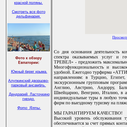
красной поляны.
Смотреть все фото
дельфинария.
Просмот
Со дня основания деятельность к
спектра оказываемых услуг и г
Фото к обзору
ТРЕВЕЛ» - предложить максимально
Евпатории:
Многофункциональность и высокое
Южный берег крыма.
удобной. Ежегодно турфирма «АТТИ
направлениям: в Турцию, Египет
Алупкинский дворцово-
экскурсионным групповым програ
парковый ансамбль.
Англию, Австрию, Андорру, Бал
Швейцарию, Венгрию, Италию, в ав
Дендрарий.
Ласточкино
индивидуальные туры в любую точ
гнездо.
фирм по выездному туризму на пляж
Фото Ялты.
МЫ ГАРАНТИРУЕМ КАЧЕСТВО!
Высокий уровень обслуживания 
обеспечивается за счет прямых конт