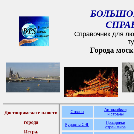
БОЛЬШО
СПРА
Справочник для лю
т
Города моск
Автомобили
Страны
Достопримечательности
и страны
города
Праздники
Курорты СНГ
стран мира
Истра.