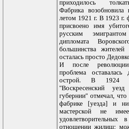
приходилось толка
Фабрика возобновила 
летом 1921 г. В 1923 г.
присвоено имя убитог
русским эмигрантом
дипломата Воровско
большинства жителей 
осталась просто Дедовк
И после революци
проблема оставалась 
острой. В 1924 г
''Воскресенский уезд
губернии'' отмечал, что 
фабрике [уезда] и н
мастерской не имее
удовлетворительных в
отношении жилищ; мож