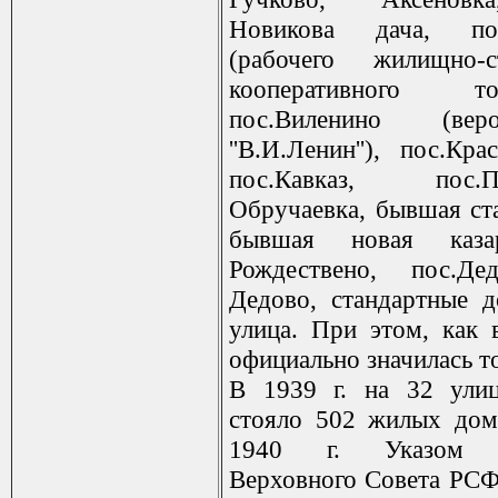
Новикова дача, п
(рабочего жилищно-ст
кооперативного тов
пос.Виленино (ве
''В.И.Ленин''), пос.Кр
пос.Кавказ, пос.Пр
Обручаевка, бывшая ста
бывшая новая каза
Рождествено, пос.Де
Дедово, стандартные д
улица. При этом, как 
официально значилась то
В 1939 г. на 32 улиц
стояло 502 жилых дом
1940 г. Указом П
Верховного Совета РС