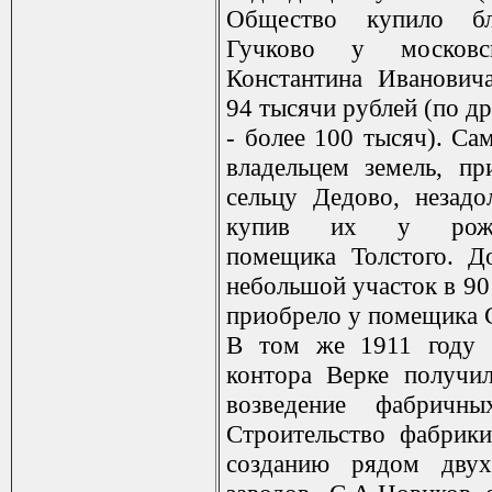
Общество купило бл
Гучково у московс
Константина Иванович
94 тысячи рублей (по д
- более 100 тысяч). Са
владельцем земель, п
сельцу Дедово, незадо
купив их у рожде
помещика Толстого. Д
небольшой участок в 90
приобрело у помещика 
В том же 1911 году с
контора Верке получи
возведение фабричны
Строительство фабрик
созданию рядом дву