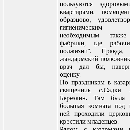
пользуются здоровы
квартирами, помещен
образцово, удовлетво
гигиеническим 
необходимым такж
фабрики, где рабоч
полжизни''. Правда
жандармский полковник
врач дал бы, навер
оценку.
По праздникам в каза
священник с.Садки 
Березкин. Там была 
большая комната под 
ней проходили церков
крестили младенцев.
Рядом с казармами 