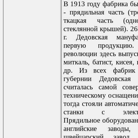
В 1913 году фабрика бы
- прядильная часть (тр
ткацкая часть (одн
стеклянной крышей). 26
г. Дедовская мануф
первую продукци
революции здесь выпуск
миткаль, батист, кисея, 
др. Из всех фабрик
губернии Дедовская 
считалась самой сове
техническому оснащени
тогда стояли автоматич
станки с электро
Прядильное оборудован
английские заводы,
швейцарский завод,