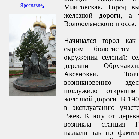
.
Ярославле
Миитовская. Город вы
железной дороги, а 
Волоколамского шоссе.
Начинался город как
сыром болотистом
окружении селений: се
деревни Обручаих
Аксеновки. То
возникновению зде
послужило открытие
железной дороги. В 190
в эксплуатацию участ
Ржев. К югу от дерев
возникла станция Г
назвали так по фамил