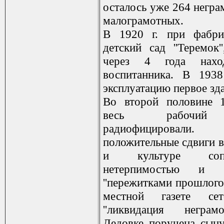
осталось уже 264 негра
малограмотных.
В 1920 г. при фабри
детский сад ''Теремок'
через 4 года нахо
воспитанника. В 1938
эксплуатацию первое зда
Во второй половине 1
весь рабочий 
радиофицирова
положительные сдвиги в
и культуре сопро
нетерпимостью и 
''пережитками прошлого''
местной газете сет
''ликвидация негра
Дедовке поручена сыну