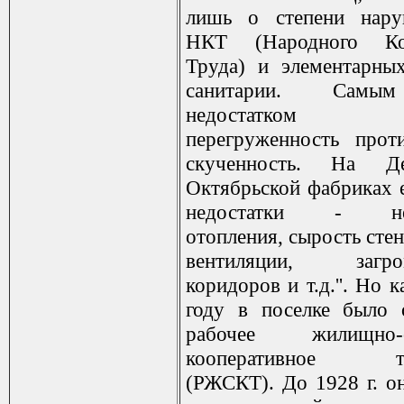
лишь о степени нар
НКТ (Народного Ком
Труда) и элементарны
санитарии. Самы
недостатком я
перегруженность про
скученность. На Д
Октябрьской фабриках е
недостатки - неи
отопления, сырость стен
вентиляции, загром
коридоров и т.д.''. Но к
году в поселке было 
рабочее жилищно-ст
кооперативное то
(РЖСКТ). До 1928 г. о