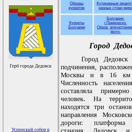
Обзоры
Кулинарные рецеп
курортов
разных
стран мир
Болгария.
Курорты
г.Приморско.
Болгарии
Обзор, впечатлени
фото.
Город Дедо
Город Дедовск -
подчинения, расположе
Герб города Дедовск
Москвы и в 16 км
Численность населени
составляла примерн
человек. На террит
находятся три остано
направления Московск
дороги: платформа 
станция Дедовск и
Успенский собор в