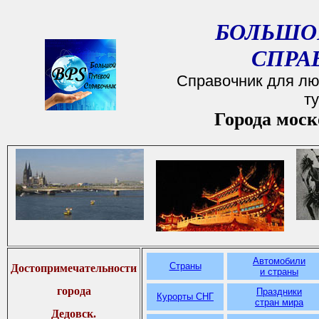
БОЛЬШО
СПРА
Справочник для лю
т
Города моск
Автомобили
Страны
Достопримечательности
и страны
города
Праздники
Курорты СНГ
стран мира
Дедовск.