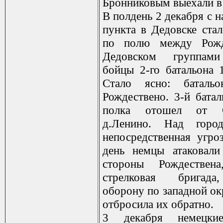
Бронниковым выехали в 
В полдень 2 декабря с 
пункта в Дедовске стал
по полю между Рожд
Дедовском группами
бойцы 2-го батальона 1
Стало ясно: батальо
Рождествено. 3-й батал
полка отошел от 
д.Ленино. Над горо
непосредственная угро
день немцы атаковали
стороны Рождествен
стрелковая бригада
оборону по западной ок
отбросила их обратно.
3 декабря немецк