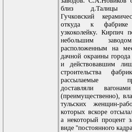
заводов. С.А.Новиков 
близ д.Талицы 
Гучковский керамичес
откуда к фабрике
узкоколейку. Кирпич п
небольшим заводо
расположенным на ме
дачной окраины города
и действовавшим ли
строительства фабри
рассылаемые пред
доставляли вагонам
(преимущественно), вл
тульских женщин-рабо
которых вскоре отсылал
а некоторый процент з
виде ''постоянного кадра'