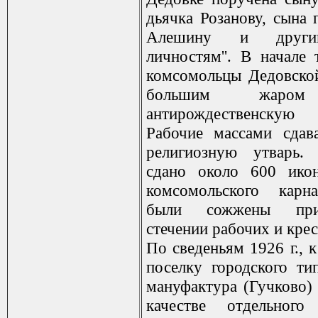
дьячка Розанову, сына 
Алешину и друг
личностям''. В начале 
комсомольцы Дедовской
большим жаром
антирождественскую
Рабочие массами сдав
религиозную утварь.
сдано около 600 ико
комсомольского карн
были сожжены пр
стечении рабочих и крест
По сведеньям 1926 г., 
поселку городского ти
мануфактура (Гучково)
качестве отдельного 