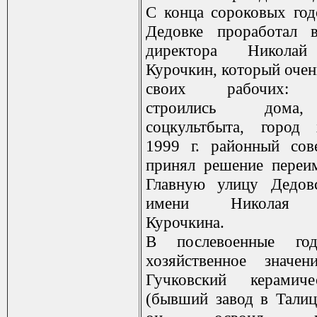
С конца сороковых год
Дедовке проработал 
директора Николай
Курочкин, который очен
своих рабочих: и
строились дома
соцкультбыта, город
1999 г. районный сов
принял решение переи
Главную улицу Дедов
имени Николая С
Курочкина.
В послевоенные го
хозяйственное значен
Гучковский керамич
(бывший завод в Талице