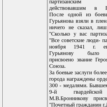
партизанским 
действовавшим в По
После одной из боев
Гурьянова взяли в плен
ничего не сказал, ли
''Сколько у вас партиза
''Все советские люди- па
ноября 1941 г. ег
Гурьянову было 
присвоено звание Геро
Союза.
За боевые заслуги боле
города награждены орд
300 - медалями. Бывше
9-й гвардейско
М.В.Бронникову присв
''Почетный гражданин г.Д