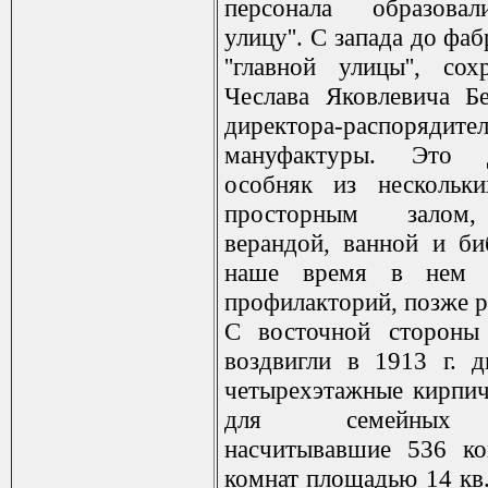
персонала образовал
улицу''. С запада до фаб
''главной улицы'', со
Чеслава Яковлевича Бе
директора-распорядите
мануфактуры. Это д
особняк из нескольки
просторным залом,
верандой, ванной и би
наше время в нем р
профилакторий, позже 
С восточной стороны
воздвигли в 1913 г. 
четырехэтажные кирпи
для семейных 
насчитывавшие 536 ко
комнат площадью 14 кв