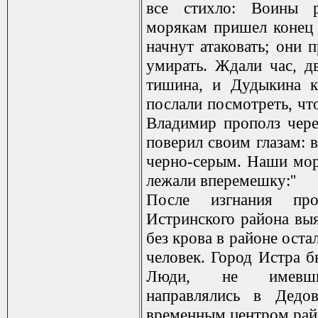
все стихло: Воины 
морякам пришел конец
начнут атаковать; они 
умирать. Ждали час, дв
тишина, и Дудыкина к
послали посмотреть, чт
Владимир прополз чере
поверил своим глазам: 
черно-серым. Наши мо
лежали вперемешку:''
После изгнания про
Истринского района выя
без крова в районе оста
человек. Город Истра б
Люди, не имевш
направлялись в Дедов
временным центром рай