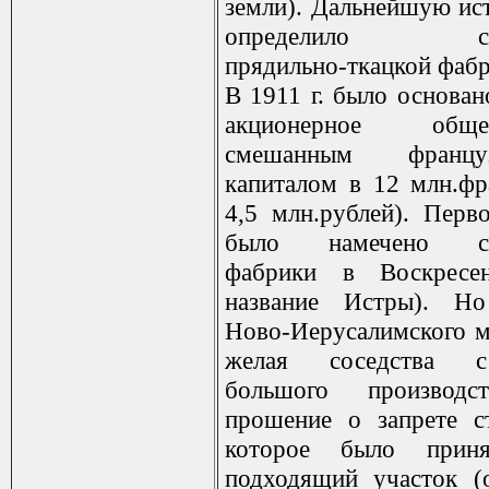
земли). Дальнейшую ис
определило стро
прядильно-ткацкой фабр
В 1911 г. было основа
акционерное об
смешанным французс
капиталом в 12 млн.фр
4,5 млн.рублей). Перв
было намечено стр
фабрики в Воскресен
название Истры). Но
Ново-Иерусалимского м
желая соседства 
большого производс
прошение о запрете ст
которое было приня
подходящий участок (