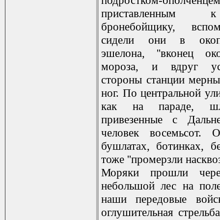
подростком-ополченцем
приставленным 
бронебойщику, вспо
сидели они в окоп
эшелона, ''вконец ок
мороза, и вдруг у
стороны станции мерны
ног. По центральной ул
как на параде, ш
привезенные с Дальне
человек восемьсот.
бушлатах, ботинках, б
тоже ''промерзли насквозь
Моряки прошли чере
небольшой лес на поле
наши передовые войск
оглушительная стрельба