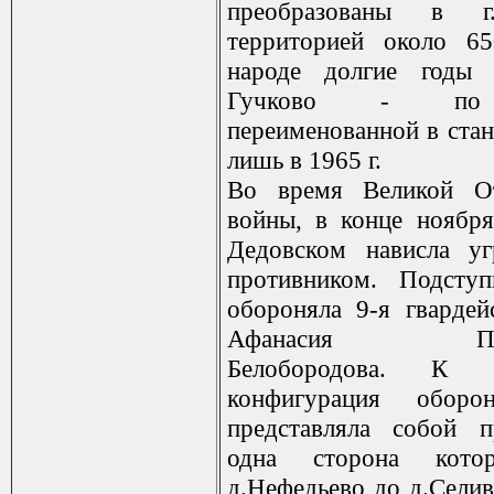
преобразованы в г
территорией около 6
народе долгие годы 
Гучково - по 
переименованной в ста
лишь в 1965 г.
Во время Великой От
войны, в конце ноября
Дедовском нависла уг
противником. Подсту
обороняла 9-я гвардей
Афанасия Павла
Белобородова. К 
конфигурация оборо
представляла собой п
одна сторона кот
д.Нефедьево до д.Селив