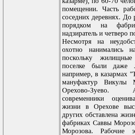
казарме), по 60-70 чел
помещении. Часть раб
соседних деревнях. До 
порядком на фабри
надзиратель и четверо п
Несмотря на неудобст
охотно нанимались на 
поскольку жилищные
поселке были даже 
например, в казармах '
мануфактур Викулы М
Орехово-Зуево
современники оценив
жизни в Орехове высо
других обставлена жизн
фабриках Саввы Мороз
Морозова. Рабочие 