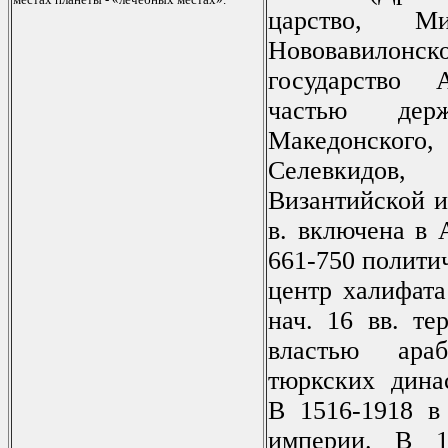
царство, Ми
Нововавило
государство 
частью дер
Македонского,
Селевкидо
Византийской и
в. включена в 
661-750 полити
центр халифат
нач. 16 вв. те
властью араб
тюркских динас
В 1516-1918 в
империи. В 1