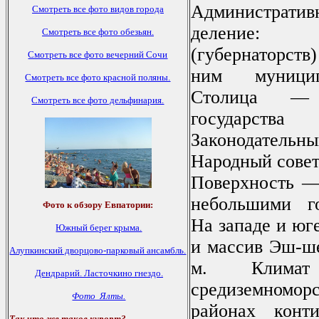
Административ
Смотреть все фото видов города
деление:
Смотреть все фото обезьян.
(губернаторств
Смотреть все фото вечерний Сочи
ним муницип
Смотреть все фото красной поляны.
Столица — 
Смотреть все фото дельфинария.
государств
Законодате
Народный совет
Поверхность —
небольшими г
Фото к обзору Евпатории:
На западе и юг
Южный берег крыма.
и массив Эш-ше
Алупкинский дворцово-парковый ансамбль.
м. Климат 
Дендрарий.
Ласточкино гнездо.
средиземноморс
Фото Ялты.
районах конти
Так что же такое курорт?