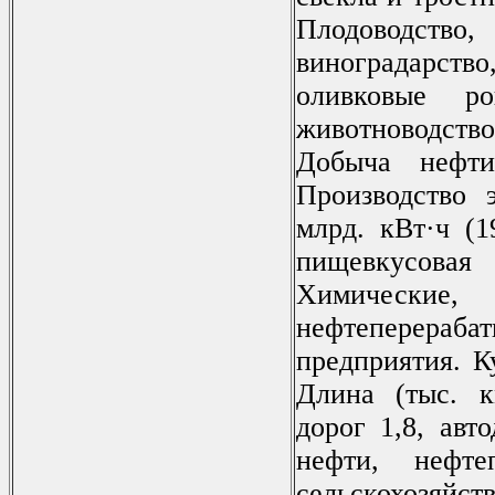
Плодоводств
виноградарст
оливковые ро
животноводст
Добыча нефти
Производство э
млрд. кВт·ч (1
пищевкусовая
Химические, к
нефтеперераба
предприятия. К
Длина (тыс. к
дорог 1,8, авт
нефти, нефтеп
сельскохозяйс