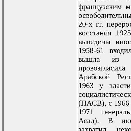
французским м
освободительны
20-х гг. перер
восстания 1925
выведены инос
1958-61 вход
вышла из 
провозгласил
Арабской Рес
1963 у власти
социалистиче
(ПАСВ), с 1966
1971 генерал
Асад). В ию
захватил нек