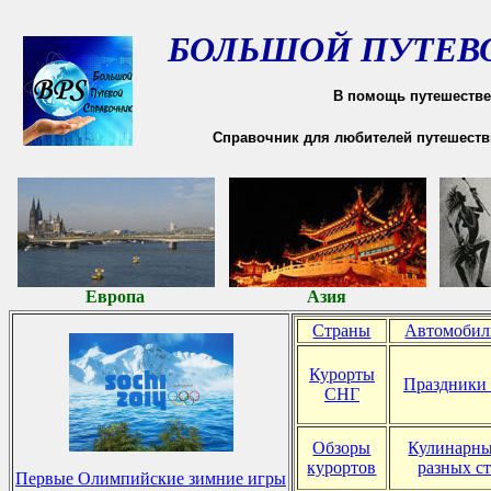
БОЛЬШОЙ ПУТЕВ
В помощь путешестве
Справочник для любителей путешестви
Европа
Азия
Страны
Автомобил
Курорты
Праздники 
СНГ
Обзоры
Кулинарны
курортов
разных с
Первые Олимпийские зимние игры