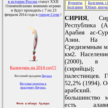
в истории России
станут XXII
Курорты
Болгария. г
Олимпийскими зимними играми
Болгарии
Обзор, впеча
и будут проходить с 7 по 23
февраля 2014 года в
городе Сочи
!
СИРИЯ
, Сир
Республика (А
Арабия ас-Сур
Азии. На з
Средиземным м.
км2. Населени
(2000), в 
Календарь на 201
4
год!!!
(сирийцы);
палестинцев. Г
Весенний праздник
Наурыз
52,2% (1994). 
Вкусные рецепты к
празднику Наурыз
.
арабский
большинство м
есть алави
Фото
к обзору Адлера: