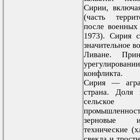
Сирии, включа
(часть терри
после военных 
1973). Сирия с
значительное в
Ливане. При
урегулировани
конфликта.
Сирия — аграр
страна. Доля
сельское 
промышленност
зерновые и
технические (х
свекла и тростн