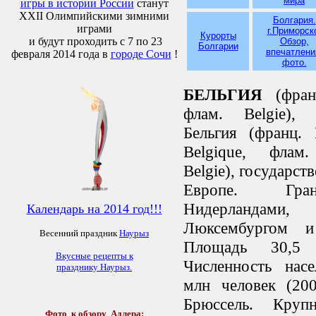
мира
игры в истории России
станут
XXII Олимпийскими зимними
Болгария.
играми
г.Приморск
Курорты
и будут проходить с 7 по 23
Обзор,
Болгарии
впечатлени
февраля 2014 года в
городе Сочи
!
фото.
БЕЛЬГИЯ
(франц
флам. Belgie), 
Бельгия (франц.
Belgique, флам.
Belgie), государст
Европе. Гр
Нидерландами, 
Календарь на 201
4
год!!!
Люксембургом и
Весенний праздник
Наурыз
Площадь 30,5
Вкусные рецепты к
Численность насе
празднику Наурыз
.
млн человек (200
Брюссель. Круп
Фото
к обзору Адлера: