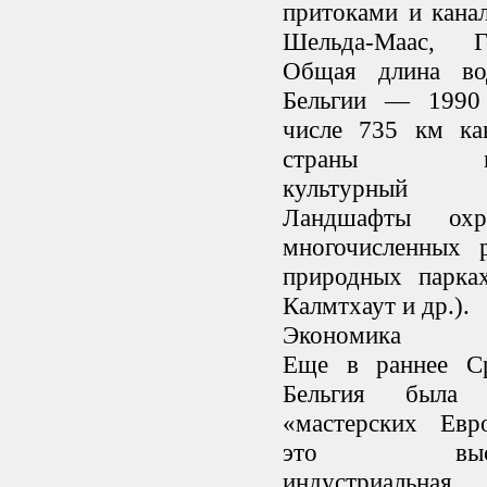
притоками и кана
Шельда-Маас, Ге
Общая длина во
Бельгии — 1990
числе 735 км кан
страны пред
культурный 
Ландшафты охр
многочисленных р
природных парка
Калмтхаут и др.).
Экономика
Еще в раннее Ср
Бельгия была
«мастерских Ев
это высоко
индустриальна