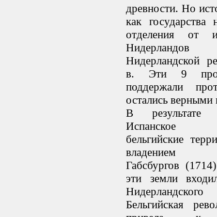
древности. Но ист
как государства 
отделения от и
Нидерландо
Нидерландской р
в. Эти 9 про
поддержали про
остались верными 
В результате
Испанское н
бельгийские терр
владением ав
Габсбургов (1714
эти земли входи
Нидерландского к
Бельгийская рев