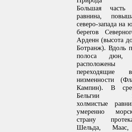
Природа
Большая часть
равнина, повы
северо-запада на 
берегов Северн
Арденн (высота до
Ботранж). Вдоль 
полоса дюн,
расположены 
переходящие 
низменности (Ф
Кампин). В сре
Бельгии пре
холмистые равн
умеренно морс
страну проте
Шельда, Маа