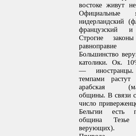
востоке живут не
Официальные
нидерландский (ф
французский и
Строгие законы
равноправи
Большинство вер
католики. Ок. 10
— иностранцы.
темпами растут
арабская (мар
общины. В связи с
число приверженц
Бельгии есть п
община Тезье
верующих).