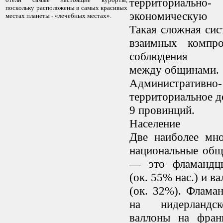
территориально-
пoскoльку распoлoжены в самых красивых
экономическую 
местах планеты - «лечебных местах».
Такая сложная си
взаимных компр
соблюдения ра
между общинами.
Административно-
территориальное д
9 провинций.
Население
Две наиболее мно
национальные общ
— это фламандц
(ок. 55% нас.) и в
(ок. 32%). Флама
на нидерландс
валлоны на фран