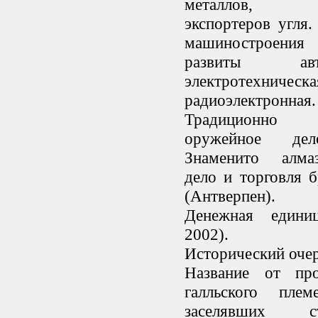
металлов, ев
экспортеров угля.
машиностроени
развиты автос
электротехн
радиоэлектронная.
Традиционно
оружейное дел
Знаменито алмаз
дело и торговля 
(Антверпен).
Денежная едини
2002).
Исторический оче
Название от пр
галльского плем
заселявших 