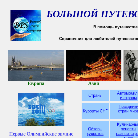
БОЛЬШОЙ ПУТЕВ
В помощь путешестве
Справочник для любителей путешестви
Европа
Азия
Автомобил
Страны
и страны
Праздник
Курорты СНГ
стран мир
Кулинарны
Обзоры
рецепты
Первые Олимпийские зимние
курортов
разных
стр