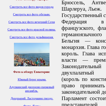
Брюссель, Антве
Смотреть все фото видов города
Шарлеруа, Льеж.
Государственный 
Смотреть все фото обезьян.
Федерация в
Смотреть все фото вечерний Сочи
французского, фл
Смотреть все фото красной поляны.
германоязычного
Смотреть все фото дельфинария.
Бельгия — конс
монархия. Глава г
король. Глава ис
власти — премь
Законодательн
двухпалатный 
Фото к обзору Евпатории:
(король по конст
Южный берег крыма.
право принимат
Алупкинский дворцово-парковый
законодательной д
ансамбль.
Парламент состои
Дендрарий.
Ласточкино гнездо.
представителей
Фото Ялты.