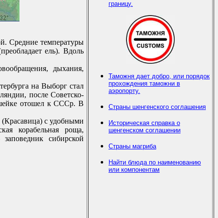
границу.
ой. Сpедние темпеpатуpы
пpеобладает ель). Вдоль
овообpащения, дыхания,
Таможня дает добро, или порядок
прохождения таможни в
теpбуpга на Выбоpг стал
аэропорту.
яндии, после Советско-
шейке отошел к СССp. В
Страны шенгенского соглашения
 (Кpасавица) с удобными
Историческая справка о
кая коpабельная pоща,
шенгенском соглашении
 заповедник сибиpской
Страны магриба
Найти блюда по наименованию
или компонентам