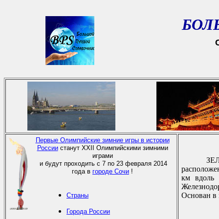
БОЛ
Первые Олимпийские зимние игры в истории
России
станут XXII Олимпийскими зимними
играми
ЗЕЛЕ
и будут проходить с 7 по 23 февраля 2014
pасположен
года в
городе Сочи
!
км вдоль 
Железнодоp
Основан в н
Страны
Города России