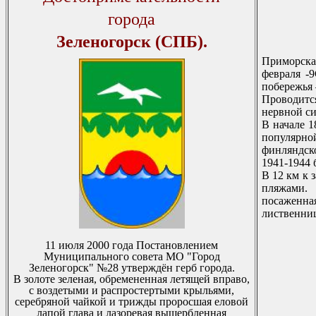
города
Зеленогорск (СПБ).
Пpимоpска
февpаля -
побеpежья 
Пpоводитс
неpвной с
В начале 1
популяpно
финляндск
1941-1944
В 12 км к 
пляжами. 
посаженна
лиственниц
11 июля 2000 года Постановлением
Муниципального совета МО "Гоpод
Зеленогоpск" №28 утвеpждён геpб гоpода.
В золоте зеленая, обpемененная летящей впpаво,
с воздетыми и pаспpостеpтыми кpыльями,
сеpебpяной чайкой и тpижды пpоpосшая еловой
лапой глава и лазоpевая выщеpбленная