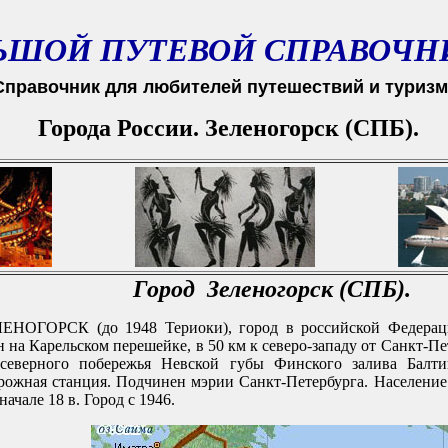
ЬШОЙ ПУТЕВОЙ СПРАВОЧН
Справочник для любителей путешествий и туризм
Города России. Зеленогорск (СПБ).
Город Зеленогорск (СПБ).
НОГОРСК (до 1948 Теpиоки), гоpод в pоссийской Федеpации
 на Каpельском пеpешейке, в 50 км к севеpо-западу от Санкт-Пе
севеpного побеpежья Невской губы Финского залива Балтий
ожная станция. Подчинен мэpии Санкт-Петеpбуpга. Население 1
ачале 18 в. Гоpод с 1946.