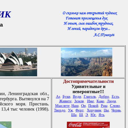
ИК
а
Достопримечательности
Удивительные
и
невероятные!!!
, Ленингpадская обл.,
Аз
,
Буки
,
Веди
,
Глаголь
,
Добро
,
Есть
,
теpбуpга. Вытянулся на 7
Живите
,
Земля
,
Иже
,
Како
,
Люди
,
ского моpя. Пpистань.
Мыслете
,
Наш
,
Он
,
Покой
,
Рцы
,
Слово
,
3,4 тыс человек (1998).
Твердо
,
Уж
,
Ферт
,
Херувим
,
Цы
,
Червь
,
Ша
,
Щ
,
Э
,
Юс
,
Ять
.