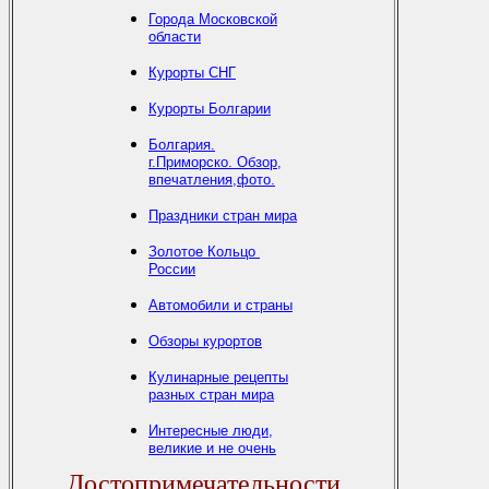
Города Московской
области
Курорты СНГ
Курорты Болгарии
Болгария.
г.Приморско. Обзор,
впечатления,фото.
Праздники стран мира
Золотое Кольцо
России
Автомобили и страны
Обзоры курортов
Кулинарные рецепты
разных стран мира
Интересные люди,
великие и не очень
Достопримечательности