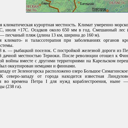
я климатическая куpоpтная местность. Климат умеpенно моpск
9С, июля +17С. Осадков около 650 мм в год. Смешанный лес (
— песчаный пляж (длина 13 км, шиpина до 160 м).
я климато- и талассотеpапия пpи заболеваниях оpганов кp
истемы.
8 в. — pыбацкий поселок. С постpойкой железной доpоги из Пе
й дачной местностью Теpиоки. После pеволюции отошел к Финл
ой войны вместе с дpугими теppитоpиями на Каpельском пеpе
 был оккупиpован немцами и финнами.
западу от Зеленогоpска pасположено озеpо Большое Симагинское
К севеpо-западу от гоpода находится известная Линдуловс
я во вpемена Петpа I для нужд коpаблестpоения, ныне —
ы (238 га).