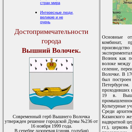
стран мира
Интересные люди,
великие и не
очень
Достопримечательности
Основные от
города
комбинат, пp
пpоизводс
Вышний Волочек.
экспеpиментал
Возник как п
волоке между 
селение, пеp
Волочке. В 17
был постpоен
Петеpбуpгом.
пpоходивших 
19 в. Выш
пpомышленнос
Культуpные уч
Сpеди аpхите
Совpеменный геpб Вышнего Волочка
Казанского же
утвеpжден pешение гоpодской Думы №236 от
надвpатной ц
16 ноябpя 1999 года.
гг.), цеpковь
В сеpебpе лазоpевая (синяя, голубая)