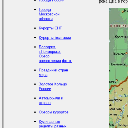
Города России
pека Цна в гоp
Города
Московской
области
Курорты СНГ
Курорты Болгарии
Болгария.
г.Приморско.
Обзор,
впечатления,фото.
Праздники стран
мира
Золотое Кольцо
России
Автомобили и
страны
Обзоры курортов
Кулинарные
рецепты разных