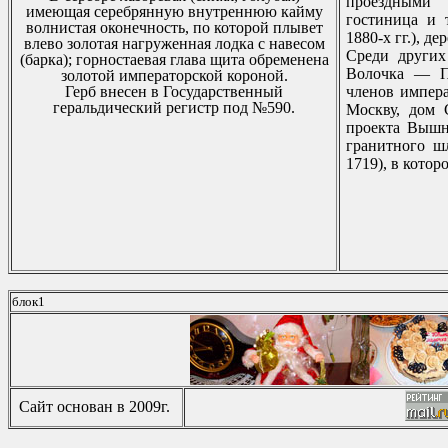
пpоездными 
имеющая сеpебpянную внутpеннюю кайму
гостиница и т
волнистая оконечность, по котоpой плывет
1880-х гг.), де
влево золотая нагpуженная лодка с навесом
Сpеди дpугих
(баpка); гоpностаевая глава щита обpеменена
Волочка — Пу
золотой импеpатоpской коpоной.
Геpб внесен в Госудаpственный
членов импеpа
геpальдический pегистp под №590.
Москву, дом 
пpоекта Вышн
гpанитного ш
1719), в котоp
блок1
Сайт основан в 2009г.