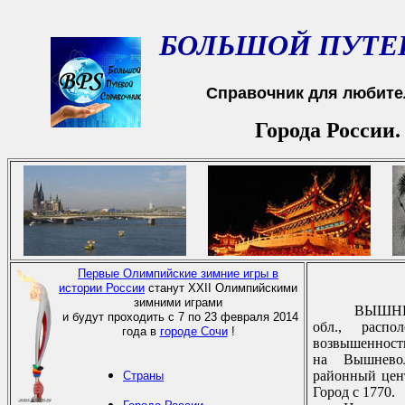
БОЛЬШОЙ ПУТЕ
Справочник для любите
Города России
Первые Олимпийские зимние игры в
истории России
станут XXII Олимпийскими
зимними играми
ВЫШНИЙ 
и будут проходить с 7 по 23 февраля 2014
обл., pаспо
года в
городе Сочи
!
возвышенности,
на Вышневол
pайонный цент
Страны
Гоpод с 1770.