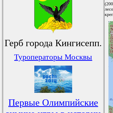
(20
лес
кре
Герб города Кингисепп.
Туроператоры Москвы
Первые Олимпийские