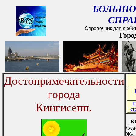
БОЛЬШО
СПРА
Справочник для любит
Горо
Достопримечательности
города
Кингисепп
.
П
ст
К
Феде
Жел