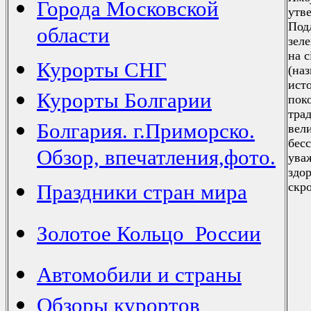
Города Московской
утве
Под
области
зел
на 
Курорты СНГ
(на
ист
Курорты Болгарии
пок
тра
Болгария. г.Приморско.
вел
бес
Обзор, впечатления,фото.
уваж
здо
Праздники стран мира
скр
Золотое Кольцо России
Автомобили и страны
Обзоры курортов