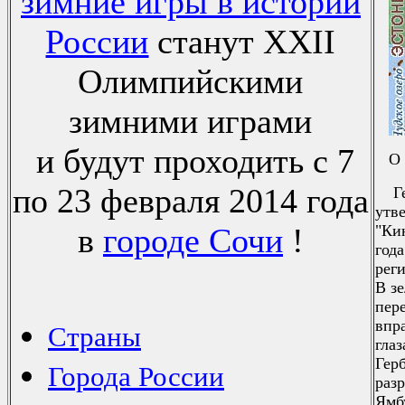
зимние игры в истории
России
станут XXII
Олимпийскими
зимними играми
и будут проходить с 7
О 
по 23 февраля 2014 года
Ге
утв
в
городе Сочи
!
"Ки
год
рег
В з
пер
впр
Страны
гла
Гер
Города России
разр
Ямб