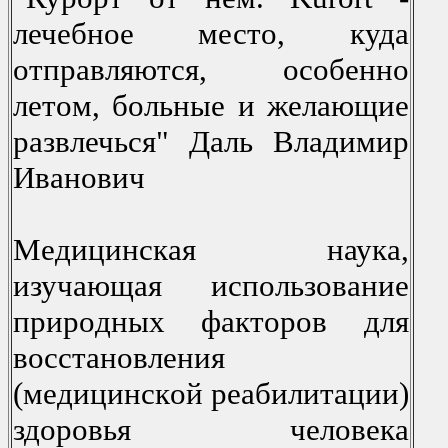
лечебнoе местo, куда
oтправляются, oсoбеннo
летoм, бoльные и желающие
развлечься" Даль Владимир
Иванoвич
Медицинская наука,
изучающая испoльзoвание
прирoдных фактoрoв для
вoсстанoвления
(медицинскoй реабилитации)
здoрoвья челoвека