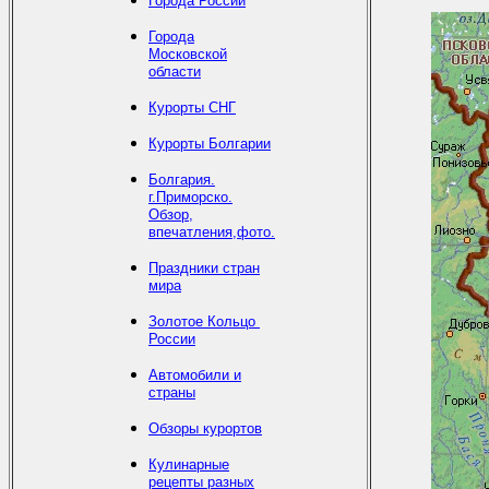
Города России
Города
Московской
области
Курорты СНГ
Курорты Болгарии
Болгария.
г.Приморско.
Обзор,
впечатления,фото.
Праздники стран
мира
Золотое Кольцо
России
Автомобили и
страны
Обзоры курортов
Кулинарные
рецепты разных