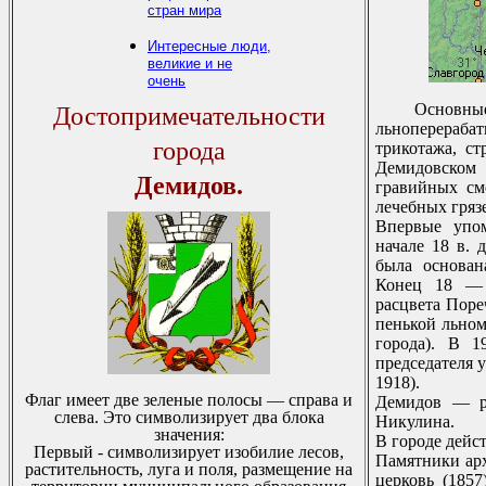
стран мира
Интересные люди,
великие и не
очень
Основны
Достопримечательности
льноперераба
города
трикотажа, ст
Демидовском 
Демидов.
гравийных см
лечебных гряз
Впервые упом
начале 18 в. 
была основан
Конец 18 — 
расцвета Поре
пенькой льном
города). В 1
председателя 
1918).
Флаг имеет две зеленые полосы — справа и
Демидов — ро
слева. Это символизирует два блока
Никулина.
значения:
В городе дейс
Первый - символизирует изобилие лесов,
Памятники арх
растительность, луга и поля, размещение на
церковь (185