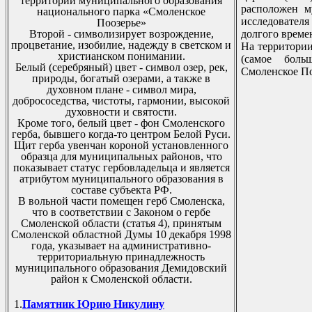
территории муниципального образования
расположен м
национального парка «Смоленское
исследовател
Поозерье»
Второй - символизирует возрождение,
долгого време
процветание, изобилие, надежду в светском и
На территории
христианском понимании.
(самое боль
Белый (серебряный) цвет - символ озер, рек,
Смоленское По
природы, богатый озерами, а также в
духовном плане - символ мира,
добрососедства, чистоты, гармонии, высокой
духовности и святости.
Кроме того, белый цвет - фон Смоленского
герба, бывшего когда-то центром Белой Руси.
Щит герба увенчан короной установленного
образца для муниципальных районов, что
показывает статус гербовладельца и является
атрибутом муниципального образования в
составе субъекта РФ.
В вольной части помещен герб Смоленска,
что в соответствии с Законом о гербе
Смоленской области (статья 4), принятым
Смоленской областной Думы 10 декабря 1998
года, указывает на административно-
территориальную принадлежность
муниципального образования Демидовский
район к Смоленской области.
1.
Памятник Юрию Никулину