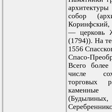
архитектуры
собор (ар
Коринфский,
— церковь Ж
(1794)). На 
1556 Спасско
Спасо-Преобр
Всего более
числе сох
торговых р
каменные
(Будылиных,
Серебре