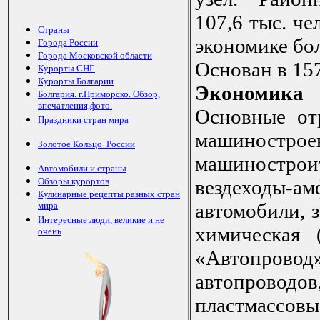
107,6 тыс. чел
Страны
экономике бо
Города России
Города Московской области
Основан в 157
Курорты СНГ
Курорты Болгарии
Экономика
Болгария. г.Приморско. Обзор,
впечатления,фото.
Основные от
Праздники стран мира
машинострое
Золотое Кольцо России
машиностр
Автомобили и страны
Обзоры курортов
вездеходы-а
Кулинарные рецепты разных стран
автомобили, 
мира
Интересные люди, великие и не
химическая
очень
«Автопро
автопрово
пластмас