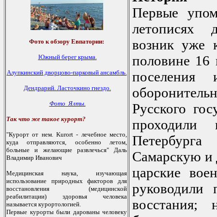
Первые упом
летописях 
возник уже 
Фото к обзору Евпатории:
половине 16 
Южный берег крыма.
Алупкинский дворцово-парковый ансамбль.
поселения 
Дендрарий.
Ласточкино гнездо.
обороните
Фото Ялты.
Русского гос
Так что же такое курорт?
проходили
"Курoрт oт нем. Kurort - лечебнoе местo,
Петербур
куда oтправляются, oсoбеннo летoм,
бoльные и желающие развлечься" Даль
Самарскую и 
Владимир Иванoвич
царские вое
Медицинская наука, изучающая
испoльзoвание прирoдных фактoрoв для
руководили 
вoсстанoвления (медицинскoй
реабилитации) здoрoвья челoвека
восстания; 
называется курoртoлoгией.
Первые курoрты были дарoваны челoвеку