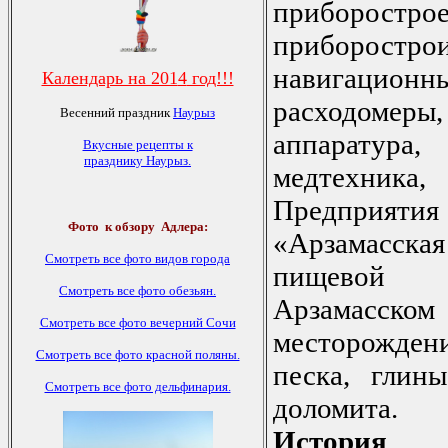
приборостро
приборостр
навигационн
Календарь на 201
4
год!!!
расходом
Весенний праздник
Наурыз
аппаратура,
Вкусные рецепты к
празднику Наурыз
.
медтехни
Предприя
Фото
к обзору Адлера:
«Арзамасская
Смотреть все фото видов города
пищевой п
Смотреть все фото обезьян.
Арзамасско
Смотреть все фото вечерний Сочи
месторожден
Смотреть все фото красной поляны.
песка, глины
Смотреть все фото дельфинария.
доломита.
История