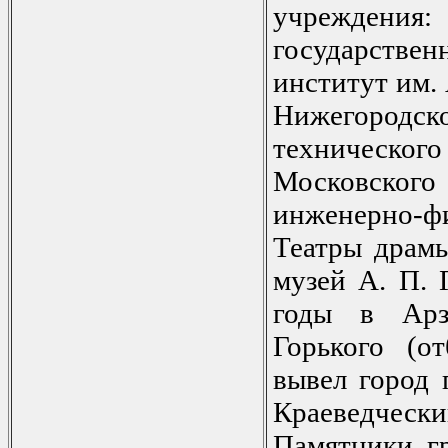
учрежден
государств
институт им. 
Нижегородск
техническог
Московског
инженерно-ф
Театры драмы
музей А. П. 
годы в Арз
Горького (о
вывел город 
Краеведчески
Памятники г