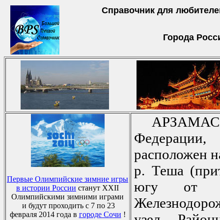
Справочник для любителе
Города Росс
АРЗАМАС,
Федерации,
расположен н
р. Теша (при
Первые Олимпийские зимние игры
югу от Ни
в истории России
станут XXII
Олимпийскими зимними играми
Железнодор
и будут проходить с 7 по 23
февраля 2014 года в
городе Сочи
!
узел. Район