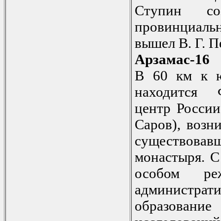
Ступин со
провинциаль
вышел В. Г. П
Арзамас-16
В 60 км к ю
находится 
центр России
Саров), возн
существовав
монастыря. С
особом ре
администрати
образован