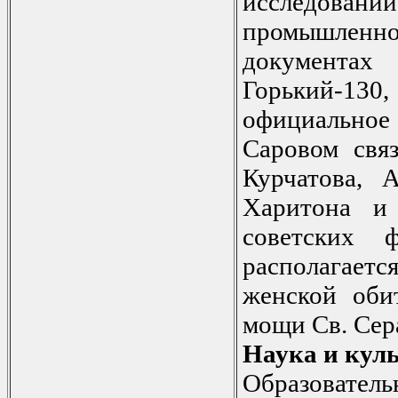
исследо
промышленн
документ
Горький-130
официальное
Саровом связ
Курчатова, 
Харитона и 
советских 
располагае
женской оби
мощи Св. Сер
Наука и кул
Образовате