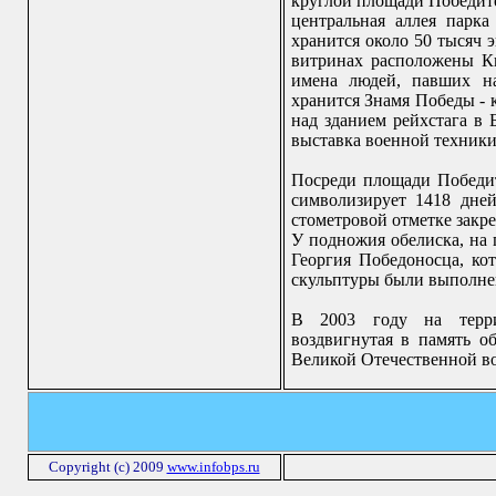
круглой площади Победите
центральная аллея парка
хранится около 50 тысяч 
витринах расположены К
имена людей, павших на
хранится Знамя Победы - 
над зданием рейхстага в 
выставка военной техники
Посреди площади Победит
символизирует 1418 дне
стометровой отметке закр
У подножия обелиска, на 
Георгия Победоносца, ко
скульптуры были выполнен
В 2003 году на терри
воздвигнутая в память о
Великой Отечественной в
Copyright (c) 2009
www.infobps.ru