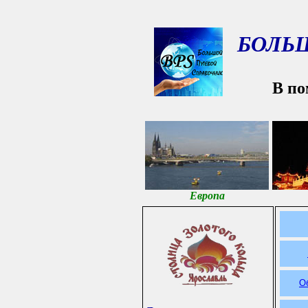
БОЛЬ
В по
Европа
О