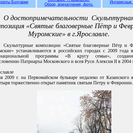
рорты Болгарии
Интересные
Обзор, впечатления, фото.
О достопримечательности Скульптурна
мпозиция «Святые благоверные Пётр и Фев
Муромские» в г.Ярославле.
Скульптурные композиции «Святые благоверные Пётр и Ф
ские» устанавливаются в российских городах с 2009 года 
национальной программы «В кругу семьи», создан
словению Патриарха Московского и всея Руси Алексия II в 2004 
славле
я 2009 г. на Первомайском бульваре недалеко от Казанского 
тыря торжественно открыт памятник святым Петру и Февронии.