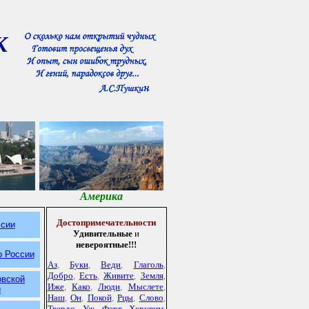
К
Америка
Достопримечательности
ссии
Удивительные
и
невероятные!!!
о России
Аз
,
Буки
,
Веди
,
Глаголь
,
Добро
,
Есть
,
Живите
,
Земля
,
овской
Иже
,
Како
,
Люди
,
Мыслете
,
и
Наш
,
Он
,
Покой
,
Рцы
,
Слово
,
Твердо
,
Уж
,
Ферт
,
Херувим
,