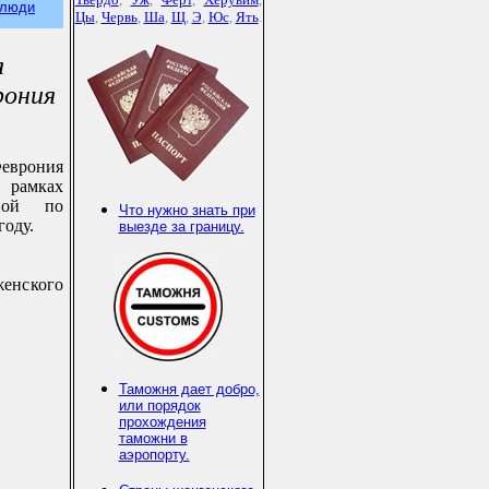
 люди
Цы
,
Червь
,
Ша
,
Щ
,
Э
,
Юс
,
Ять
.
я
рония
еврония
в рамках
ной по
Что нужно знать при
году.
выезде за границу.
женского
Таможня дает добро,
или порядок
прохождения
таможни в
аэропорту.