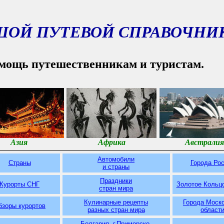
ШОЙ ПУТЕВОЙ СПРАВОЧНИ
мощь путешественникам и туристам.
Азия
Африка
Австралия
Автомобили
Страны
Города Ро
и страны
Праздники
Курорты СНГ
Золотое Кольц
стран мира
Кулинарные рецепты
Города Моск
бзоры курортов
разных
стран мира
област
Болгария. г.Приморско.