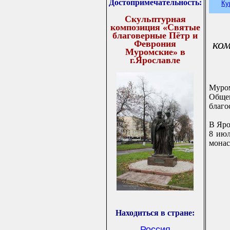
Достопримечательность
:
Ку
Скульптурная
композиция «Святые
благоверные Пётр и
ко
Феврония
Муромские» в
г.Ярославле
Муром
Обще
благо
В Яро
8 июл
монас
Находиться в стране:
Россия