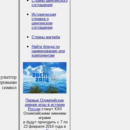
Страны шенгенского
соглашения
Историческая
справка о
шенгенском
соглашении
Страны магриба
Найти блюда по
наименованию или
компонентам
ульптор
тровыми
– символ
Первые Олимпийские
зимние игры в истории
России
станут XXII
Олимпийскими зимними
играми
и будут проходить с 7 по
23 февраля 2014 года в