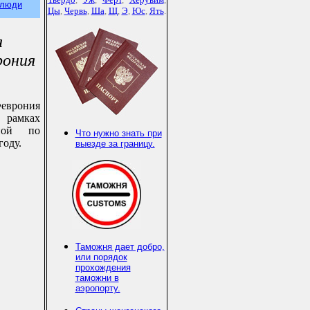
 люди
Цы
,
Червь
,
Ша
,
Щ
,
Э
,
Юс
,
Ять
.
я
рония
еврония
в рамках
ной по
Что нужно знать при
году.
выезде за границу.
Таможня дает добро,
или порядок
прохождения
таможни в
аэропорту.