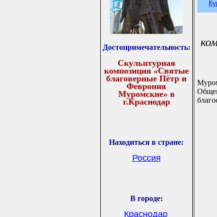
Ку
ко
Достопримечательность
:
Скульптурная
композиция «Святые
благоверные Пётр и
Муром
Феврония
Обще
Муромские» в
благо
г.Краснодар
Находиться в стране:
Россия
В городе
:
Краснодар