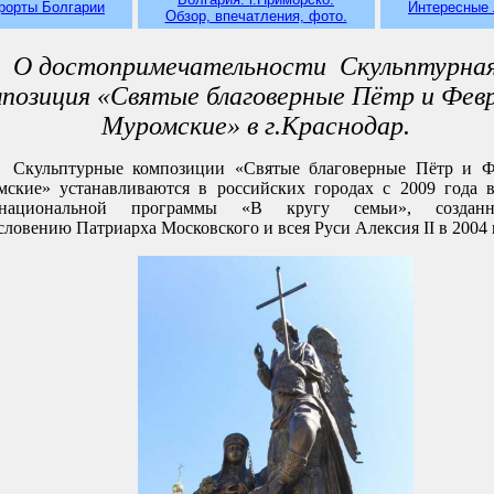
рорты Болгарии
Интересные
Обзор, впечатления, фото.
О достопримечательности Скульптурна
мпозиция «Святые благоверные Пётр и Фев
Муромские» в г.Краснодар.
Скульптурные композиции «Святые благоверные Пётр и Ф
ские» устанавливаются в российских городах с 2009 года 
национальной программы «В кругу семьи», создан
словению Патриарха Московского и всея Руси Алексия II в 2004 