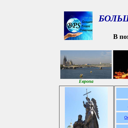
БОЛЬ
В по
Европа
О