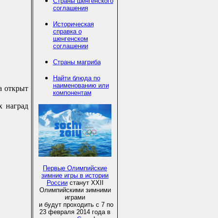
Страны шенгенского
соглашения
Историческая
справка о
шенгенском
соглашении
Страны магриба
Найти блюда по
наименованию или
а открыт
компонентам
х наград
Первые Олимпийские
зимние игры в истории
России
станут XXII
Олимпийскими зимними
играми
и будут проходить с 7 по
23 февраля 2014 года в