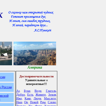
К
Америка
Достопримечательности
ссии
Удивительные
и
невероятные!!!
о России
Аз
,
Буки
,
Веди
,
Глаголь
,
Добро
,
Есть
,
Живите
,
Земля
,
овской
Иже
,
Како
,
Люди
,
Мыслете
,
и
Наш
,
Он
,
Покой
,
Рцы
,
Слово
,
Твердо
,
Уж
,
Ферт
,
Херувим
,