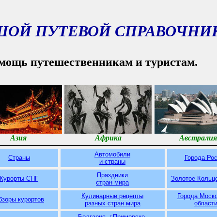
ШОЙ ПУТЕВОЙ СПРАВОЧНИ
мощь путешественникам и туристам.
Азия
Африка
Австралия
Автомобили
Страны
Города Ро
и страны
Праздники
Курорты СНГ
Золотое Кольц
стран мира
Кулинарные рецепты
Города Моск
бзоры курортов
разных
стран мира
област
Болгария. г.Приморско.