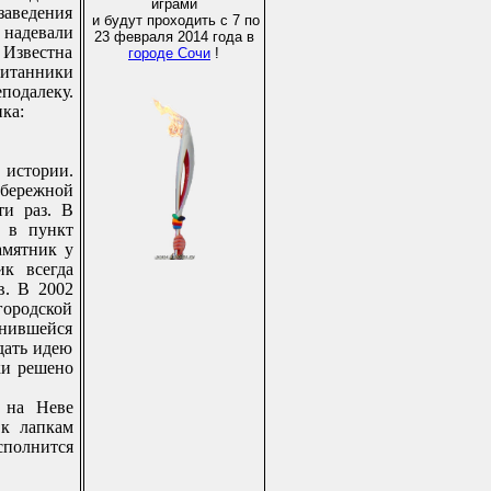
играми
заведения
и будут проходить с 7 по
надевали
23 февраля 2014 года в
 Известна
городе Сочи
!
питанники
подалеку.
ка:
 истории.
абережной
ти раз. В
 в пункт
амятник у
ик всегда
в. В 2002
городской
нившейся
дать идею
ки решено
 на Неве
 к лапкам
сполнится