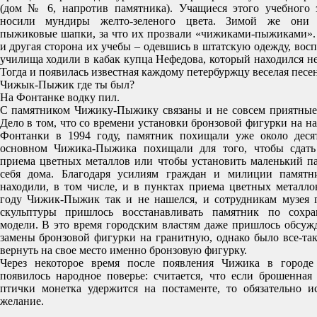
(дом № 6, напротив памятника). Учащиеся этого учебного 
носили мундиры желто-зеленого цвета. Зимой же они 
пыжиковые шапки, за что их прозвали «чижиками-пыжиками».
и другая сторона их учебы – одевшись в штатскую одежду, вос
училища ходили в кабак купца Нефедова, который находился не
Тогда и появилась известная каждому петербуржцу веселая песен
Чижык-Пыжик где ты был?
На Фонтанке водку пил.
С памятником Чижику-Пыжику связаны и не совсем приятные
Дело в том, что со времени установки бронзовой фигурки на н
Фонтанки в 1994 году, памятник похищали уже около деся
основном Чижика-Пыжика похищали для того, чтобы сдать
приема цветных металлов или чтобы установить маленький п
себя дома. Благодаря усилиям граждан и милиции памятн
находили, в том числе, и в пунктах приема цветных металло
году Чижик-Пыжик так и не нашелся, и сотрудникам музея 
скульптуры пришлось восстанавливать памятник по сохра
модели. В это время городским властям даже пришлось обсуж
замены бронзовой фигурки на гранитную, однако было все-та
вернуть на свое место именно бронзовую фигурку.
Через некоторое время после появления Чижика в городе
появилось народное поверье: считается, что если брошенная
птички монетка удержится на постаменте, то обязательно и
желание.