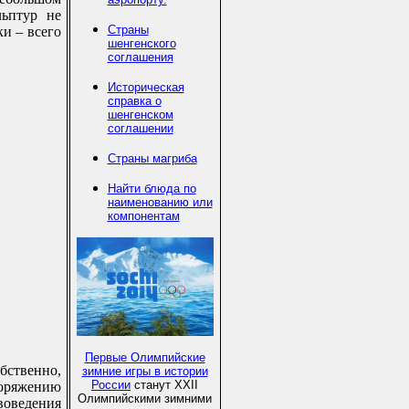
льптур не
Страны
ки – всего
шенгенского
соглашения
Историческая
справка о
шенгенском
соглашении
Страны магриба
Найти блюда по
наименованию или
компонентам
Первые Олимпийские
ственно,
зимние игры в истории
России
станут XXII
поряжению
Олимпийскими зимними
воведения