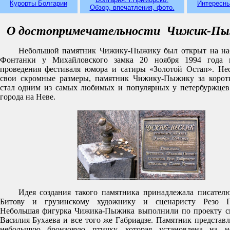
Курорты Болгарии
Интересн
Обзор, впечатления, фото.
О достопримечательности Чижик-Пы
Небольшой памятник Чижику-Пыжику был открыт на на
Фонтанки у Михайловского замка 20 ноября 1994 года 
проведения фестиваля юмора и сатиры «Золотой Остап». Не
свои скромные размеры, памятник Чижику-Пыжику за корот
стал одним из самых любимых и популярных у петербуржцев
города на Неве.
Идея создания такого памятника принадлежала писате
Битову и грузинскому художнику и сценаристу Резо Га
Небольшая фигурка Чижика-Пыжика выполнили по проекту с
Василия Бухаева и все того же Габриадзе. Памятник представл
небольшую бронзовую птичку, которая установлена на н