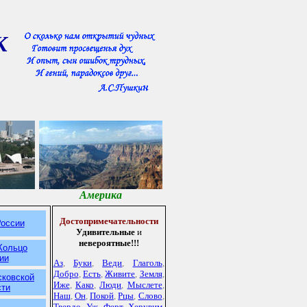
К
Америка
Достопримечательности
России
Удивительные
и
невероятные!!!
Кольцо
ии
Аз
,
Буки
,
Веди
,
Глаголь
,
Добро
,
Есть
,
Живите
,
Земля
,
сковской
Иже
,
Како
,
Люди
,
Мыслете
,
сти
Наш
,
Он
,
Покой
,
Рцы
,
Слово
,
Твердо
,
Уж
,
Ферт
,
Херувим
,