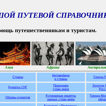
ШОЙ ПУТЕВОЙ СПРАВОЧНИ
мощь путешественникам и туристам.
Азия
Африка
Австралия
Автомобили
Страны
Города 
и страны
Праздники
Золотое 
Курорты СНГ
стран мира
Росс
Кулинарные рецепты
Города Мо
Обзоры курортов
разных
стран мира
обла
Болгария. г.Приморско.