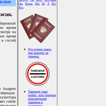
ые люди
Цы
,
Червь
,
Ша
,
Щ
,
Э
,
Юс
,
Ять
.
жик.
бережной
во время
смотря на
кое время
 и гостей
Что нужно знать
при выезде за
границу.
лю Андрею
Таможня дает
бриадзе.
добро, или порядок
кульптора
прохождения
яет собой
таможни в
ебольшом
аэропорту.